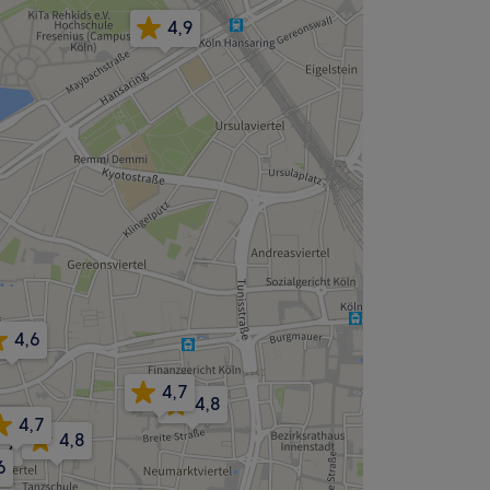
4,9
4,6
4,7
4,8
4,7
4,8
,7
6