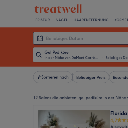
FRISEUR
NÄGEL
HAARENTFERNUNG
KOSMET
Gel Pediküre
in der Nähe von DuMont Carré, Köln
・
Beliebiges D
Sortieren nach
Beliebiger Preis
Besonde
12 Salons die anbieten:
gel pediküre in der Nähe
Florida
4,7
Altstadt