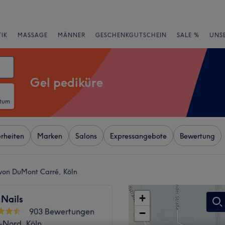
IK
MASSAGE
MÄNNER
GESCHENKGUTSCHEIN
SALE %
UNS
Gel pediküre
atum
rheiten
Marken
Salons
Expressangebote
Bewertung
 von DuMont Carré, Köln
+
 Nails
903 Bewertungen
−
-Nord, Köln