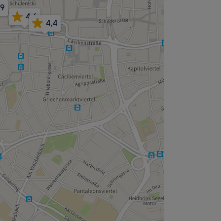
,9
4,6
4,4