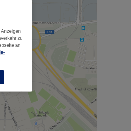
d Anzeigen
nverkehr zu
ebseite an
e-
n