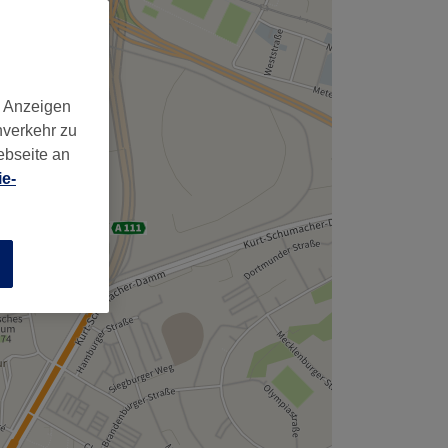
d Anzeigen
nverkehr zu
ebseite an
e-
n