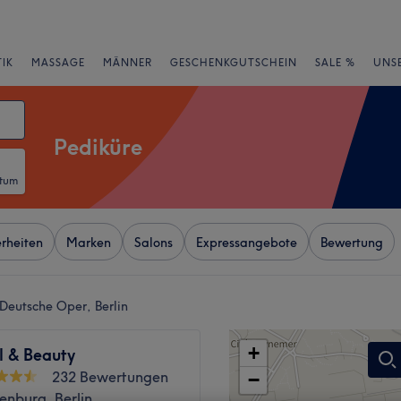
IK
MASSAGE
MÄNNER
GESCHENKGUTSCHEIN
SALE %
UNS
Pediküre
atum
rheiten
Marken
Salons
Expressangebote
Bewertung
Deutsche Oper, Berlin
+
l & Beauty
232 Bewertungen
−
enburg, Berlin