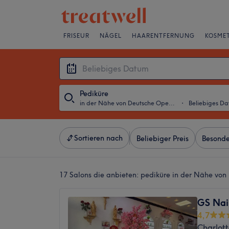
FRISEUR
NÄGEL
HAARENTFERNUNG
KOSMET
Pediküre
in der Nähe von Deutsche Oper, Berlin
・
Beliebiges D
Sortieren nach
Beliebiger Preis
Besonde
17 Salons die anbieten:
pediküre in der Nähe von 
GS Nai
4,7
Charlott