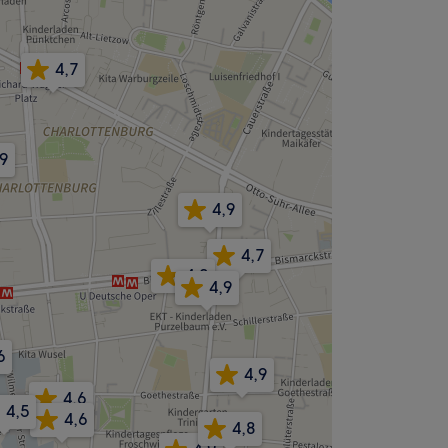
4,7
,9
4,9
4,7
4,8
4,9
6
4,9
4,6
4,5
4,6
4,8