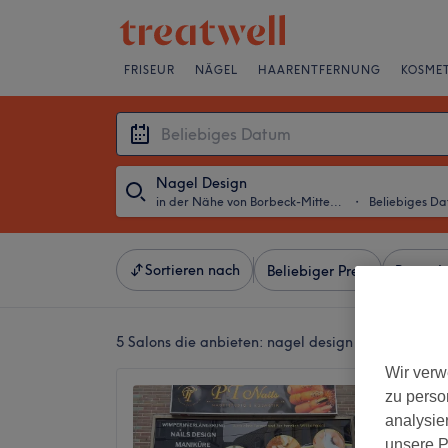
FRISEUR
NÄGEL
HAARENTFERNUNG
KOSMET
Nagel Design
in der Nähe von Borbeck-Mitte, Essen
・
Beliebiges D
Sortieren nach
Beliebiger Preis
Besonde
5 Salons die anbieten:
nagel design in der Nähe v
Wir verw
PT Nai
zu perso
4,6
analysie
Borbeck-
unsere P