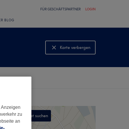
FÜR GESCHÄFTSPARTNER
LOGIN
ER BLOG
Karte verbergen
Karte anzeigen
d Anzeigen
nverkehr zu
In diesem Gebiet suchen
ebseite an
,
e-