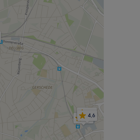
4,5
4,6
4,6