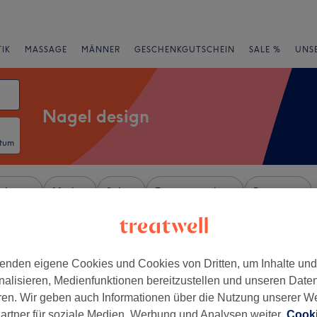
IK
MASSAGE
MÄNNER
GESCHENKGUTSCHEIN
SALE %
UNS
Nagel design
atum
rheiten
Marken
Salons
Expressangebote
Bewertung
on Borbeck-Mitte, Essen
enden eigene Cookies und Cookies von Dritten, um Inhalte un
+
ls und Kosmetik
nalisieren, Medienfunktionen bereitzustellen und unseren Date
735 Bewertungen
−
ren. Wir geben auch Informationen über die Nutzung unserer W
Mitte, Essen
artner für soziale Medien, Werbung und Analysen weiter.
Cooki