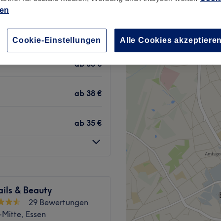
ien
Cookie-Einstellungen
Alle Cookies akzeptiere
ab
35 €
ab
38 €
ab
35 €
ils & Beauty
29 Bewertungen
Mitte, Essen