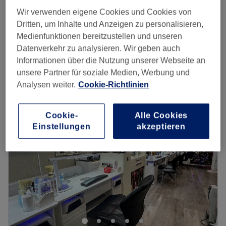
Neumodellage French, Babyboomer
ab
38 €
Wir verwenden eigene Cookies und Cookies von
1 Std.
Dritten, um Inhalte und Anzeigen zu personalisieren,
Auffüllen French/ Babyboomer
Medienfunktionen bereitzustellen und unseren
ab
35 €
1 Std.
Datenverkehr zu analysieren. Wir geben auch
Schnellansicht Saloninfos
Informationen über die Nutzung unserer Webseite an
unsere Partner für soziale Medien, Werbung und
Montag
09:00
–
19:00
Analysen weiter.
Cookie-Richtlinien
Dienstag
09:00
–
19:00
Mittwoch
09:00
–
19:00
Cookie-
Alle Cookies
Donnerstag
09:00
–
19:00
Einstellungen
akzeptieren
Freitag
09:00
–
19:00
Samstag
09:00
–
16:00
Sonntag
Geschlossen
Ob Wimpernverlängerung, natürliche Maniküre,
Nagelmodellage oder individuelles Design: Bei PT
Nagelstudio und Kosmetik in Essen Borbeck-Mitte findest
du alles, was du für gepflegte Hände und Füße und einen