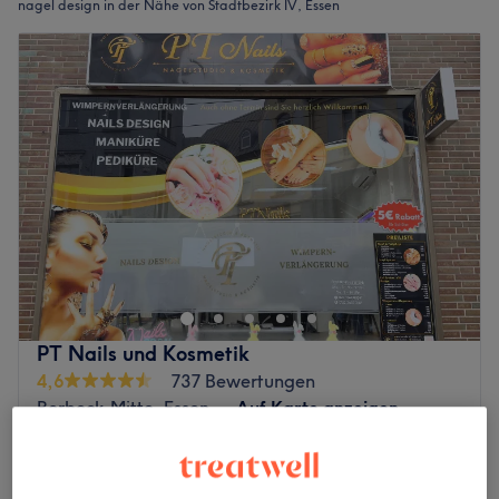
nagel design in der Nähe von Stadtbezirk IV, Essen
PT Nails und Kosmetik
4,6
737 Bewertungen
Borbeck-Mitte, Essen
Auf Karte anzeigen
Auffüllen mit Farbe
ab
35 €
1 Std.