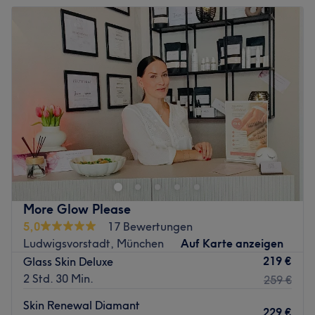
Produkte und Produktmarken: Junglück Produkte,
Dienstag
09:00
–
20:00
wirkstoffbasiert, natürlich, vegan, eigene
Mittwoch
09:00
–
20:00
Produktentwicklung, Dermatest geprüft, tierversuchsfrei,
Donnerstag
09:00
–
20:00
Produkte aus der Region.
Freitag
09:00
–
20:00
Extras: Haustiere erlaubt, kostenlose Getränke und
Samstag
09:00
–
18:00
WLAN.
Sonntag
Geschlossen
Zurück zur Salonansicht
Zurück zur Salonansicht
More Glow Please
5,0
17 Bewertungen
Ludwigsvorstadt, München
Auf Karte anzeigen
219 €
Glass Skin Deluxe
2 Std. 30 Min.
259 €
Skin Renewal Diamant
229 €