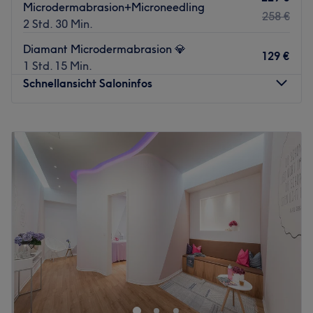
Microdermabrasion+Microneedling
258 €
2 Std. 30 Min.
Diamant Microdermabrasion 💎
129 €
1 Std. 15 Min.
Schnellansicht Saloninfos
Montag
10:00
–
20:00
Dienstag
Geschlossen
Mittwoch
15:00
–
20:00
Donnerstag
09:00
–
17:00
Freitag
15:00
–
20:00
Samstag
11:00
–
16:00
Sonntag
Geschlossen
Im More Glow Please in München-Ludwigsvorstadt wird
Schönheit zu einem bewusst erlebten Moment. Der Salon
vereint moderne Treatments mit einer warmen,
einladenden Atmosphäre und schenkt jedem Gast ein