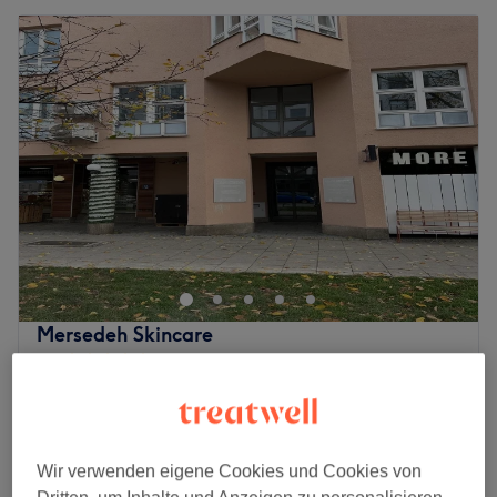
Mersedeh Skincare
4,8
257 Bewertungen
Isarvorstadt, München
Auf Karte anzeigen
Microdermabrasion (Gesicht )
ab
125 €
45 Min. - 1 Std. 15 Min.
Wir verwenden eigene Cookies und Cookies von
Gesichtsbehandlung - Microdermabrasion