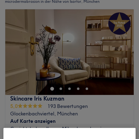
microdermabrasion in der Nähe von Isartor, München
Skincare Iris Kuzman
5,0
193 Bewertungen
Glockenbachviertel, München
Auf Karte anzeigen
Gesichtsbehandlung - Mikrodermabrasion
39 €
(zubuchbar)