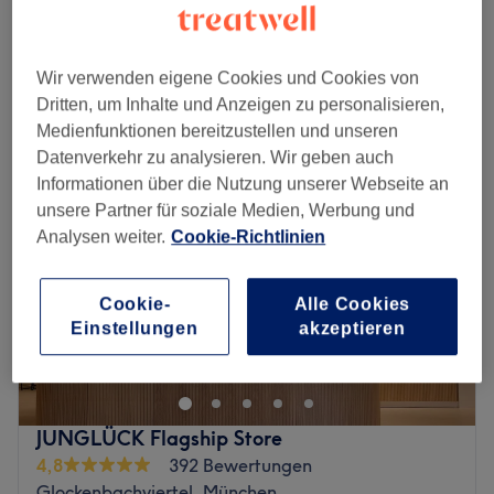
10 Min.
Schnellansicht Saloninfos
Wir verwenden eigene Cookies und Cookies von
Montag
08:30
–
17:00
Dritten, um Inhalte und Anzeigen zu personalisieren,
Dienstag
Geschlossen
Medienfunktionen bereitzustellen und unseren
Mittwoch
09:00
–
18:30
Datenverkehr zu analysieren. Wir geben auch
Donnerstag
08:30
–
15:45
Informationen über die Nutzung unserer Webseite an
Freitag
08:30
–
18:30
unsere Partner für soziale Medien, Werbung und
Samstag
Geschlossen
Analysen weiter.
Cookie-Richtlinien
Sonntag
Geschlossen
Cookie-
Alle Cookies
In München bietet dir Skincare Iris Kuzman in einem
Einstellungen
akzeptieren
persönlichem Ambiente, eine individuelle Behandlung mit
Wirkstoffen, die speziell auf deine Hautbedürfnisse
abgestimmt sind. Iris Kuzman ist spezialisiert auf
sensible, irritierte Haut, sowie Akne und
JUNGLÜCK Flagship Store
Couperose/Rosazea.
4,8
392 Bewertungen
Für Alle die in diesem "Kosmetik-Pflege-Jungle" nicht
Glockenbachviertel, München