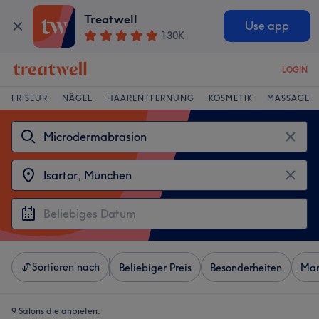
Treatwell
Use app
130K
LOGIN
FRISEUR
NÄGEL
HAARENTFERNUNG
KOSMETIK
MASSAGE
Sortieren nach
Beliebiger Preis
Besonderheiten
Mar
9 Salons die anbieten: