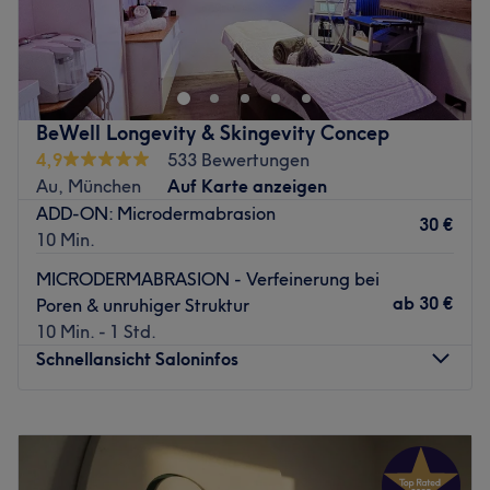
Zurück zur Salonansicht
BeWell Longevity & Skingevity Concep
4,9
533 Bewertungen
Au, München
Auf Karte anzeigen
ADD-ON: Microdermabrasion
30 €
10 Min.
MICRODERMABRASION - Verfeinerung bei
ab
30 €
Poren & unruhiger Struktur
10 Min. - 1 Std.
Schnellansicht Saloninfos
Montag
10:00
–
19:00
Dienstag
10:00
–
19:00
Mittwoch
10:00
–
19:00