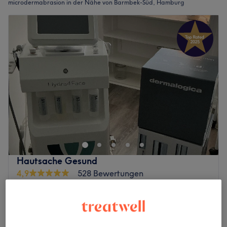
microdermabrasion in der Nähe von Barmbek-Süd, Hamburg
Hautsache Gesund
4,9
528 Bewertungen
Barmbek, Hamburg
Auf Karte anzeigen
Gesichtsbehandlung - Microdermabrasion
ab
85 €
50 Min. - 1 Std. 10 Min.
Schnellansicht Saloninfos