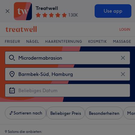
Treatwell
Use app
130K
LOGIN
FRISEUR
NÄGEL
HAARENTFERNUNG
KOSMETIK
MASSAGE
Sortieren nach
Beliebiger Preis
Besonderheiten
Mar
9 Salons die anbieten: