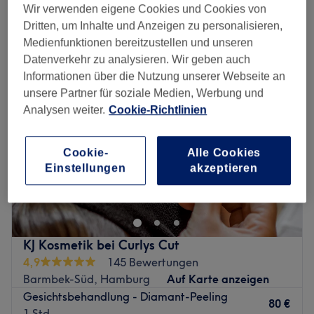
Wir verwenden eigene Cookies und Cookies von
Dritten, um Inhalte und Anzeigen zu personalisieren,
Montag
12:00
–
20:00
Medienfunktionen bereitzustellen und unseren
Dienstag
11:00
–
20:00
Datenverkehr zu analysieren. Wir geben auch
Mittwoch
11:00
–
20:00
Informationen über die Nutzung unserer Webseite an
Donnerstag
11:00
–
20:00
unsere Partner für soziale Medien, Werbung und
Freitag
11:00
–
20:00
Analysen weiter.
Cookie-Richtlinien
Samstag
10:00
–
16:00
Sonntag
Geschlossen
Cookie-
Alle Cookies
Bei Hautsache Gesund verschmelzen moderne ästhetische
Einstellungen
akzeptieren
Verfahren mit der Sorgfalt und Aufmerksamkeit einer
ganzheitlichen Herangehensweise. Das Ziel ist es, nicht
nur ästhetische Veränderungen zu erreichen, sondern das
Erscheinungsbild der Haut durch Hautgesundheit
KJ Kosmetik bei Curlys Cut
nachhaltig zu beeinflussen.
4,9
145 Bewertungen
Individuelle Beratung und Behandlung sind
Barmbek-Süd, Hamburg
Auf Karte anzeigen
selbstverständlich und die Ziele des Einzelnen stehen im
Gesichtsbehandlung - Diamant-Peeling
Mittelpunkt. Die Inhaberin Nicole Engelbrecht ist
80 €
1 Std.