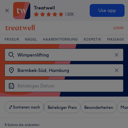
Treatwell
Use app
130K
LOGIN
FRISEUR
NÄGEL
HAARENTFERNUNG
KOSMETIK
MASSAGE
Sortieren nach
Beliebiger Preis
Besonderheiten
Mar
8 Salons die anbieten: