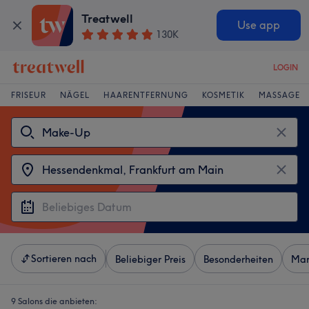
Treatwell
Use app
130K
LOGIN
FRISEUR
NÄGEL
HAARENTFERNUNG
KOSMETIK
MASSAGE
Sortieren nach
Beliebiger Preis
Besonderheiten
Mar
9 Salons die anbieten: