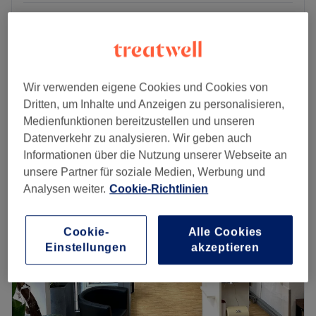
Event Make-Up
75 €
25 Min.
Braut Make-Up & Frisur Ab
350 €
3 Std.
Wir verwenden eigene Cookies und Cookies von
Schnellansicht Saloninfos
Dritten, um Inhalte und Anzeigen zu personalisieren,
Medienfunktionen bereitzustellen und unseren
Montag
12:00
–
19:00
Datenverkehr zu analysieren. Wir geben auch
Dienstag
10:00
–
19:00
Informationen über die Nutzung unserer Webseite an
Mittwoch
10:00
–
19:00
unsere Partner für soziale Medien, Werbung und
Donnerstag
10:00
–
19:00
Analysen weiter.
Cookie-Richtlinien
Freitag
10:00
–
19:00
Samstag
09:00
–
16:00
Cookie-
Alle Cookies
Sonntag
Geschlossen
Einstellungen
akzeptieren
Lust auf tolle Haarschnitte und moderne Farben? Komm
im Salon Li-One Hairstudio in Frankfurt am Main vorbei
und suche dir aus dem vielfältigen Angebot das Passende