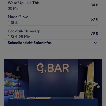
Woke Up Like This
34 €
Extras: Kostenfreie Getränke und WLAN, keine Haustiere
30 Min.
erlaubt.
Nude Glow
Zurück zur Salonansicht
59 €
1 Std.
Cocktail-Make-Up
79 €
1 Std. 25 Min.
Schnellansicht Saloninfos
Montag
09:00
–
19:00
Dienstag
11:00
–
20:00
Mittwoch
11:00
–
20:00
Donnerstag
09:00
–
19:00
Freitag
11:00
–
20:00
Samstag
09:00
–
17:30
Sonntag
Geschlossen
Atmosphäre: Bei DYVO – Laser & Beauty erwartet dich