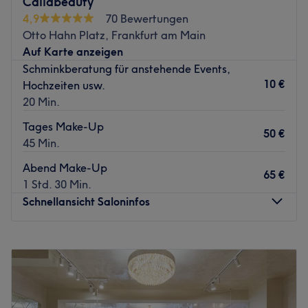
Caliabeauty
Behandlung besprechen können.
4,9
70 Bewertungen
Otto Hahn Platz, Frankfurt am Main
Zurück zur Salonansicht
Auf Karte anzeigen
Schminkberatung für anstehende Events,
10 €
Hochzeiten usw.
20 Min.
Tages Make-Up
50 €
45 Min.
Abend Make-Up
65 €
1 Std. 30 Min.
Schnellansicht Saloninfos
Montag
Geschlossen
Dienstag
10:15
–
17:00
Mittwoch
10:15
–
17:00
Donnerstag
10:15
–
17:00
Freitag
10:15
–
17:00