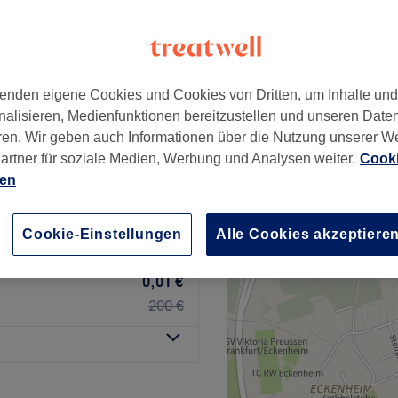
277 Bewertungen
rt am Main
enden eigene Cookies und Cookies von Dritten, um Inhalte un
nalisieren, Medienfunktionen bereitzustellen und unseren Date
croneedling - ! voller
0,01 €
ren. Wir geben auch Informationen über die Nutzung unserer W
210 €
artner für soziale Medien, Werbung und Analysen weiter.
Cooki
ien
oneedling - ! voller
0,01 €
170 €
Cookie-Einstellungen
Alle Cookies akzeptiere
le skin - ! voller
0,01 €
200 €