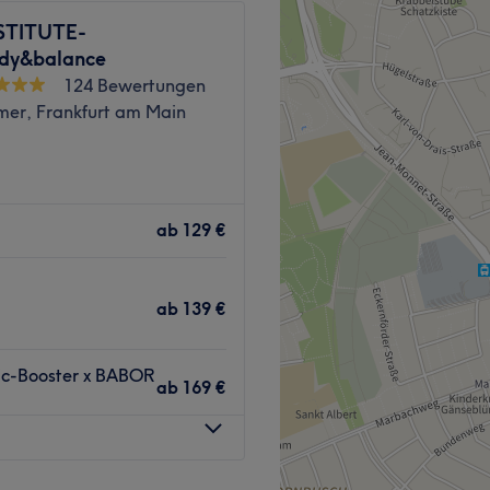
STITUTE-
ody&balance
124 Bewertungen
er, Frankfurt am Main
 Henninger Turm.
ab
129 €
 FACIAL♥♥♥
FÄRBEN,
ab
139 €
 FÄRBEN/ HENNA BROWS/
DER BROWS
tic‑Booster x BABOR
ab
169 €
YELINERS/ LIPPEN
n wie z.B.:
WAXING
und
LASSISCHE