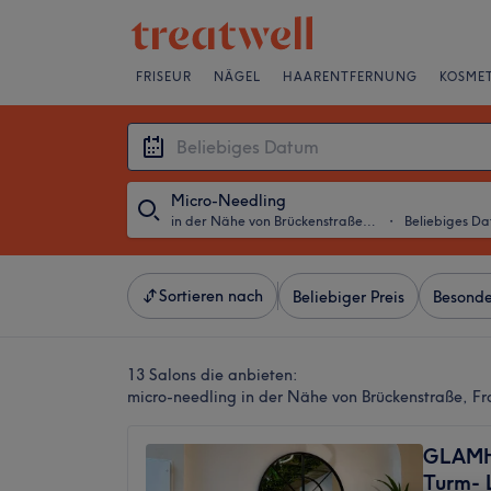
FRISEUR
NÄGEL
HAARENTFERNUNG
KOSMET
Micro-Needling
in der Nähe von Brückenstraße, Frankfurt am Main
・
Beliebiges D
Sortieren nach
Beliebiger Preis
Besonde
13 Salons die anbieten:
micro-needling in der Nähe von Brückenstraße, F
GLAMH
Turm- L