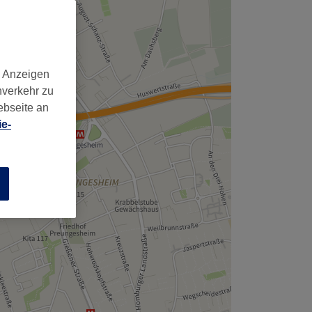
,
d Anzeigen
nverkehr zu
ebseite an
e-
n