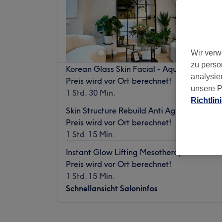
4,9
Frankfu
Wir verw
zu perso
Korean Glass Skin Facial - Aqua Facial & Mi
analysie
Preis wird vor Ort berechnet!
unsere P
1 Std. 30 Min.
Richtlin
Skin Structure Rebuild Anti Aging with Micr
Preis wird vor Ort berechnet!
1 Std. 15 Min.
Instant Glow Lifting Mesotherapie - for wrink
Preis wird vor Ort berechnet!
1 Std. 15 Min.
Schnellansicht Saloninfos
Montag
09:00
–
19:00