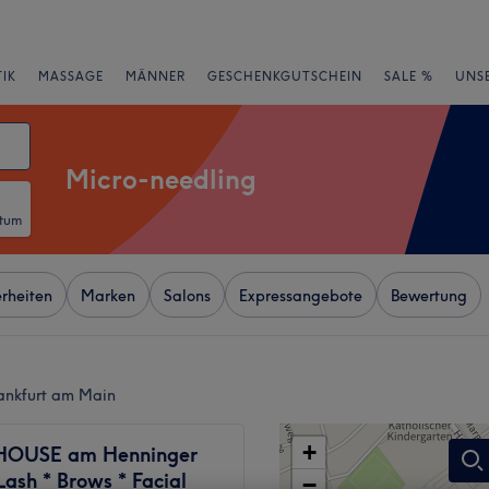
IK
MASSAGE
MÄNNER
GESCHENKGUTSCHEIN
SALE %
UNS
Micro-needling
atum
rheiten
Marken
Salons
Expressangebote
Bewertung
rankfurt am Main
+
OUSE am Henninger
ash * Brows * Facial
−