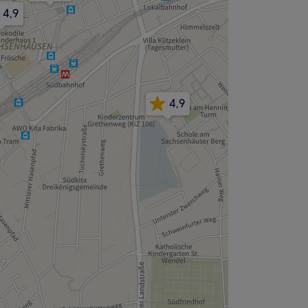
,9
4,9
4,9