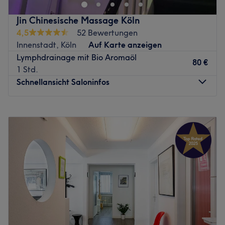
цер Дас:
Zurück zur Salonansicht
Jin Chinesische Massage Köln
Что было сделано в салоне:
4,5
52 Bewertungen
звук:
Innenstadt, Köln
Auf Karte anzeigen
Специализация:
Lymphdrainage mit Bio Aromaöl
80 €
Дополнительно: шлагбаум, бесплатная парковка,
1 Std.
бесплатная парковка и WLAN.
Schnellansicht Saloninfos
Zurück zur Salonansicht
Montag
09:30
–
23:00
Dienstag
09:30
–
23:00
Mittwoch
09:30
–
23:00
Donnerstag
09:30
–
23:00
Freitag
09:30
–
23:00
Samstag
09:30
–
23:00
Sonntag
09:30
–
23:00
Willkommen bei Jin Chinesische Massage Köln! Das
Massagestudio hat ein vielfältiges Angebot an