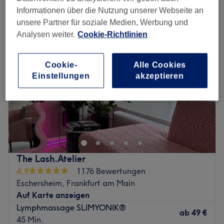
lymphdrainage in der Nähe von Lindenbaum, Frankfurt am Main
Informationen über die Nutzung unserer Webseite an
unsere Partner für soziale Medien, Werbung und
Analysen weiter.
Cookie-Richtlinien
Cookie-
Alle Cookies
Einstellungen
akzeptieren
The Lash.Atelier
4,9
1176 Bewertungen
Eschersheim, Frankfurt am Main
Auf Karte anzeigen
Lymphmassage SLIMYONIK®
ab
49 €
45 Min.