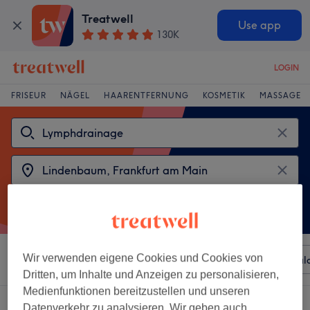
Treatwell
Use app
130K
LOGIN
FRISEUR
NÄGEL
HAARENTFERNUNG
KOSMETIK
MASSAGE
Wir verwenden eigene Cookies und Cookies von
Sortieren nach
Beliebiger Preis
Besonderheiten
Sal
Dritten, um Inhalte und Anzeigen zu personalisieren,
Medienfunktionen bereitzustellen und unseren
2 Salons die anbieten:
Datenverkehr zu analysieren. Wir geben auch