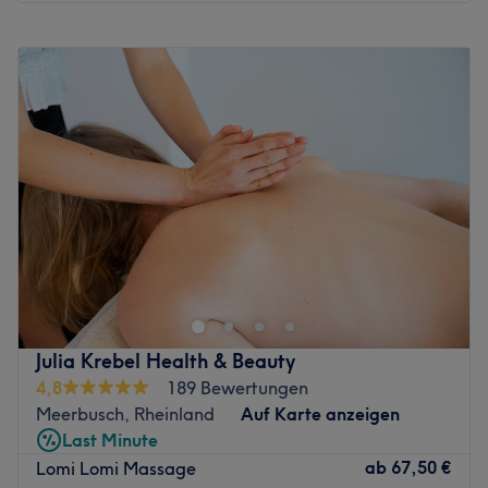
Montag
10:00
–
19:00
Dienstag
10:00
–
19:00
Mittwoch
Geschlossen
Donnerstag
Geschlossen
Freitag
Geschlossen
Samstag
Geschlossen
Sonntag
Geschlossen
Im Sailence Wellness‑Massage Studio in Bochum-
Grumme erwartet dich eine Kombination aus fachlicher
Kompetenz, individuell zugeschnittenen Anwendungen
und einem durchdachten, entspannten Umfeld – ideal für
eine Auszeit vom Alltag. Das Studio heißt dich in einer
Julia Krebel Health & Beauty
warmen, einladenden Atmosphäre willkommen, die
4,8
189 Bewertungen
speziell darauf ausgelegt ist, Körper und Geist in
Meerbusch, Rheinland
Auf Karte anzeigen
Einklang zu bringen. Mit viel Liebe zum Detail gestaltet,
Last Minute
überzeugt es durch ein stilvolles und beruhigendes
ab
67,50 €
Lomi Lomi Massage
Ambiente – von sanfter Beleuchtung bis hin zu