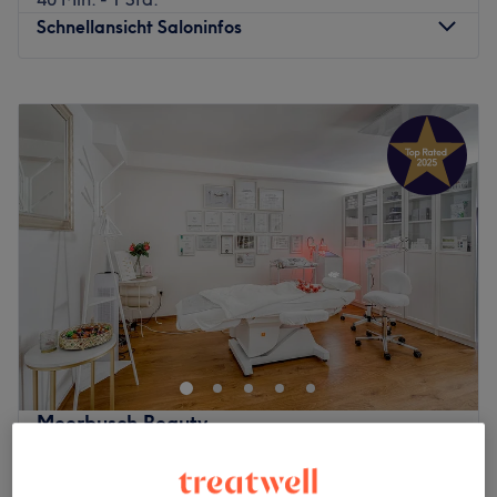
Schnellansicht Saloninfos
Montag
10:00
–
18:00
Dienstag
10:00
–
18:00
Mittwoch
10:00
–
18:00
Donnerstag
10:00
–
18:00
Freitag
10:00
–
18:00
Samstag
10:00
–
16:00
Sonntag
Geschlossen
Willkommen bei Natalie Beauty in Düsseldorf-Oberbilk –
Ihrem exklusiven Beauty-Salon für moderne Hautpflege
und ganzheitliches Wohlbefinden. Genießen Sie
hochwertige Luxury-Behandlungen, Microneedling,
Aquafacial, Peelings, entspannende Massagen sowie
Meerbusch Beauty
professionelle Wimpern- und Brow-Behandlungen. Jede
4,9
647 Bewertungen
Behandlung wird individuell auf Ihre Bedürfnisse
Meerbusch, Rheinland
Auf Karte anzeigen
abgestimmt, damit Sie sich rundum gepflegt und