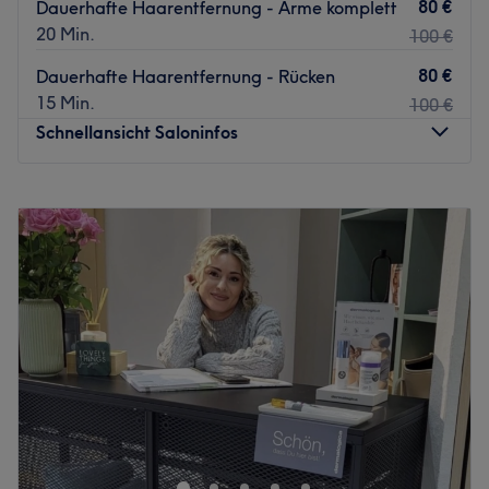
80 €
Dauerhafte Haarentfernung - Arme komplett
20 Min.
100 €
80 €
Dauerhafte Haarentfernung - Rücken
15 Min.
100 €
Schnellansicht Saloninfos
Montag
10:30
–
18:00
Dienstag
10:30
–
18:00
Mittwoch
10:30
–
18:00
Donnerstag
10:30
–
18:00
Freitag
10:30
–
18:00
Samstag
10:30
–
15:00
Sonntag
Geschlossen
Um einen müden und matten Teint zum Strahlen zu
bringen, solltest du dem Beautysalon Sena Kosmetik in
der Lindenallee 79 einen Besuch abstatten. Mit seiner
zentralen Lage ist dieser tolle Salon in der Essener