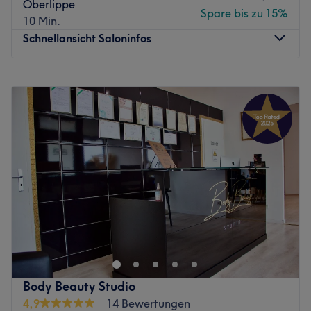
Oberlippe
Haarentfernung
Spare bis zu 15%
10 Min.
Produkte und Produktmarken: Hochwertige Produkte
Schnellansicht Saloninfos
Extras: Kostenlose & kostenpflichtige Parkplätze,
kostenlose Getränke, kinderfreundlich
Montag
10:00
–
18:00
Zurück zur Salonansicht
Dienstag
10:00
–
18:00
Mittwoch
10:00
–
19:00
Donnerstag
12:15
–
18:00
Freitag
14:00
–
18:30
Samstag
11:00
–
15:00
Sonntag
Geschlossen
Femme Beauty Essen ist ein renommiertes Kosmetikstudio,
das sich in der lebendigen Stadt Essen befindet. Das
Studio ist ein beliebter Ort für Frauen, die nach qualitativ
hochwertigen Schönheitsbehandlungen suchen. Egal ob
dauerhafte Haarentfernung oder eine entspannende
Body Beauty Studio
Gesichtsbehandlung, buche deinen Termin direkt und
4,9
14 Bewertungen
unkompliziert über die Treatwell App.