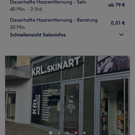
Dauerhafte Haarentfernung - Sets
ab
79 €
40 Min. - 2 Std.
Dauerhafte Haarentfernung - Beratung
0,01 €
20 Min.
Schnellansicht Saloninfos
Montag
10:00
–
18:00
Dienstag
10:00
–
18:00
Mittwoch
10:00
–
18:00
Donnerstag
10:00
–
18:00
Freitag
10:00
–
18:00
Samstag
10:00
–
16:00
Sonntag
Geschlossen
Willkommen bei slaser Köln – Wiener Platz.
In moderner und entspannter Atmosphäre erwartet dich
ein professionelles Beauty- und Laserstudio für
hochwertige Gesichtsbehandlungen und dauerhafte