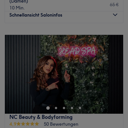
(Damen)
65 €
Zufriedenheit der Kunden stehen hier an erster Stelle.
10 Min.
Hier wird neben Deutsch auch Russisch gesprochen.
Schnellansicht Saloninfos
Was uns an dem Salon gefällt:
Atmosphäre: Hell, professionell, freundlich.
Montag
08:00
–
19:30
Expertise: Haarentfernung.
Dienstag
08:00
–
19:30
Produkte und Produktmarken: Hochwertige Produkte.
Mittwoch
08:00
–
19:30
Extras: Kostenlose Getränke, klimatisiert und barrierefrei.
Donnerstag
08:00
–
19:30
Zurück zur Salonansicht
Freitag
08:00
–
19:30
Samstag
09:00
–
18:30
Sonntag
Geschlossen
Wer großen Wert auf eine leuchtende Haut, die vor
Vitalität nur so strotzt und wundervoll gepflegte Nägel
legt, ist im Kölner Studio Viktoria Gloss, direkt an der
Hauptstraße 71-73 genau richtig! Hier stehen dir wahre
Beauty-Experten mit Rat und Tat zur Seite und verhelfen
NC Beauty & Bodyforming
dir zu atemberaubenden Lashes und Nägeln, sowie
4,9
50 Bewertungen
einem strahlenden Teint. Lass auch du dich nach einem