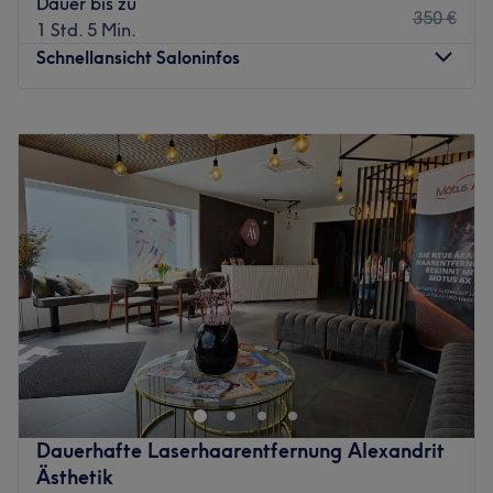
Dauer bis zu
Stimmung.
350 €
1 Std. 5 Min.
Zurück zur Salonansicht
Schnellansicht Saloninfos
Montag
09:30
–
18:00
Dienstag
09:30
–
18:00
Mittwoch
09:30
–
18:00
Donnerstag
09:30
–
18:00
Freitag
10:00
–
19:00
Samstag
08:00
–
15:00
Sonntag
Geschlossen
Das Hautnah Kosmetik Institut ist im Herzen der Kölner
Südstadt. Es ist die Top-Adresse für alle, die eine
Professionelle Behandlung erleben wollen! Das Institut ist
weit über die Grenzen des Viertels hinaus für seine
hochprofessionelle Behandlungsweise und eine
Dauerhafte Laserhaarentfernung Alexandrit
außergewöhnlich beruhigende Atmosphäre bekannt. Bei
Ästhetik
sanfter Entspannungsmusik genießen Kunden hier eine