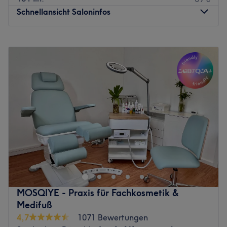
Zurück zur Salonansicht
Schnellansicht Saloninfos
Montag
10:00
–
18:00
Dienstag
10:00
–
18:00
Mittwoch
10:00
–
17:00
Donnerstag
10:00
–
18:00
Freitag
10:00
–
18:00
Samstag
10:00
–
16:00
Sonntag
Geschlossen
Der Beauty Salon Janamou befindet sich im Herzen von
Oberkassel, eine der beliebtesten Gegenden in
Düsseldorf. Hier kannst du eintauchen in eine exklusive
Welt, in der äußere und innere Schönheit Hand in Hand
gehen. Erweitere deine Sinne mit entspannenden
MOSQIYE - Praxis für Fachkosmetik &
Wellness-Anwendungen und finde durch revitalisierendes
Medifuß
Yoga deine innere Balance.
4,7
1071 Bewertungen