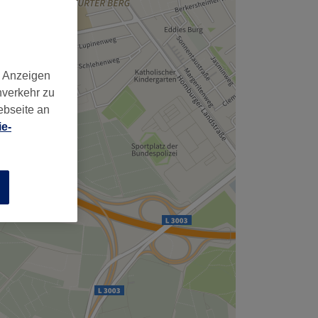
,
d Anzeigen
nverkehr zu
ebseite an
e-
n