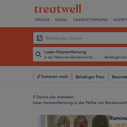
FRISEUR
NÄGEL
HAARENTFERNUNG
KOSMET
Laser-Haarentfernung
in der Nähe von Bankenviertel, Frankfurt am Main
・
Beliebiges D
Sortieren nach
Beliebiger Preis
Besonde
9 Salons die anbieten:
laser-haarentfernung in der Nähe von Bankenviert
Ramina
4,7