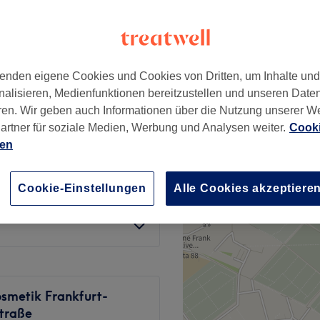
ss, Frankfurt am Main
nzeiten
enden eigene Cookies und Cookies von Dritten, um Inhalte un
nalisieren, Medienfunktionen bereitzustellen und unseren Date
ab
143,65 €
ren. Wir geben auch Informationen über die Nutzung unserer W
Spare bis zu 30%
artner für soziale Medien, Werbung und Analysen weiter.
Cooki
349 €
ien
450 €
ab
211,65 €
Cookie-Einstellungen
Alle Cookies akzeptiere
Spare bis zu 17%
osmetik Frankfurt-
straße