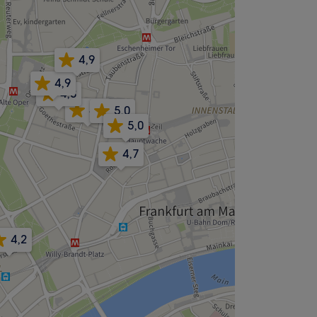
4,9
4,9
4,8
4,7
5,0
5,0
4,7
4,2