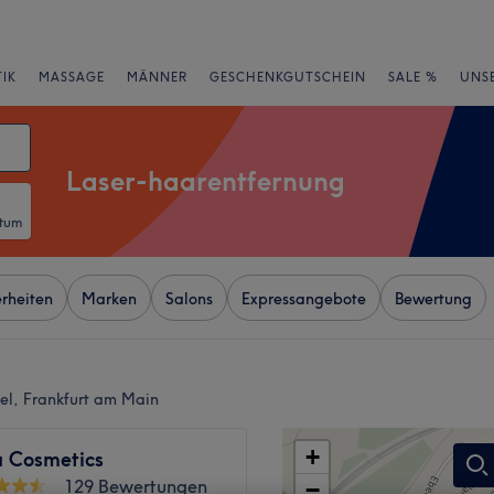
IK
MASSAGE
MÄNNER
GESCHENKGUTSCHEIN
SALE %
UNS
Laser-haarentfernung
atum
rheiten
Marken
Salons
Expressangebote
Bewertung
el, Frankfurt am Main
+
 Cosmetics
129 Bewertungen
−