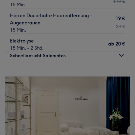
119 €
15 Min.
Herren Dauerhafte Haarentfernung -
19 €
Augenbrauen
39 €
15 Min.
Elektrolyse
ab
20 €
15 Min. - 2 Std.
Schnellansicht Saloninfos
Montag
10:00
–
19:00
Dienstag
10:00
–
19:00
Mittwoch
10:00
–
19:00
Donnerstag
10:00
–
19:00
Freitag
10:00
–
19:00
Samstag
10:00
–
20:00
Sonntag
Geschlossen
Muss man zum Schönsein wirklich leiden? Nicht bei