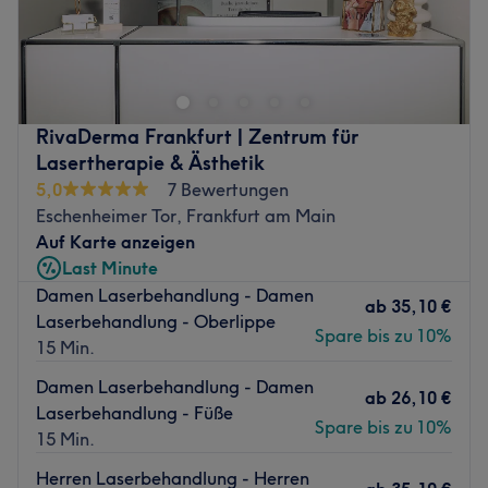
Cosmos Cosmetics ist ein renommiertes Kosmetikstudio in
Zurück zur Salonansicht
Frankfurt. Dieses exklusive Studio bietet hochwertige
Schönheitsbehandlungen in einer entspannten und
einladenden Umgebung.
Nächste öffentliche Verkehrsmittel:
RivaDerma Frankfurt | Zentrum für
Die Haltestelle Baseler Platz befindet sich nur 6
Lasertherapie & Ästhetik
Gehminuten vom Studio entfernt.
5,0
7 Bewertungen
Eschenheimer Tor, Frankfurt am Main
Das Team
Auf Karte anzeigen
Ein kleines, engagiertes Team kümmert sich in Cosmos
Last Minute
Cosmetics Frankfurt um die Kunden. Jedes Mitglied des
Damen Laserbehandlung - Damen
Teams ist darauf spezialisiert, den Kunden ein
ab
35,10 €
Laserbehandlung - Oberlippe
erstklassiges und zufriedenstellendes Erlebnis zu bieten.
Spare bis zu 10%
15 Min.
Sie setzen ihr Fachwissen und ihre Erfahrung ein, um
sicherzustellen, dass jeder Kunde sich wohl und gepflegt
Damen Laserbehandlung - Damen
ab
26,10 €
fühlt.
Laserbehandlung - Füße
Spare bis zu 10%
15 Min.
Was uns an dem Salon gefällt
Atmosphäre: Sauber, gemütlich, locker
Herren Laserbehandlung - Herren