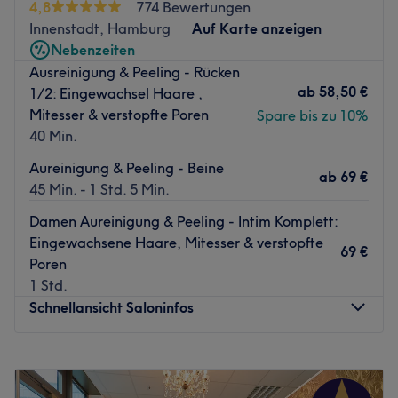
4,8
774 Bewertungen
Unser Heavenly Spa besticht durch sechs
Innenstadt, Hamburg
Auf Karte anzeigen
Anwendungsräume, eine finnische 90 Grad Sauna, eine
Nebenzeiten
70 Grad Bio Sauna oder buche ganz exklusiv unsere
Ausreinigung & Peeling - Rücken
Private Suite mit einem Dampfbad, Whirlpool, einer
ab
58,50 €
1/2: Eingewachsel Haare ,
Erholungslounge und Sauna.
Mitesser & verstopfte Poren
Spare bis zu 10%
40 Min.
Inspiriende Erholung und einfühlsame Ruhe.
Aureinigung & Peeling - Beine
Möchtest du dich mal wieder verwöhnen lassen? Dann
ab
69 €
45 Min. - 1 Std. 5 Min.
solltest du dir einen Besuch im Heavenly Spa Hamburg
nicht entgehen lassen. Buche deinen persönlichen Termin
Damen Aureinigung & Peeling - Intim Komplett:
online auf Treatwell und freu dich auf gesunde, gepflegte
Eingewachsene Haare, Mitesser & verstopfte
69 €
und schöne Haut!
Poren
1 Std.
Unser Heavenly Spa Hamburg bietet dir ein
Schnellansicht Saloninfos
ganzheitliches Wohlfühlprogramm für gesunde und
gepflegte Haut mit jugendlicher Ausstrahlung. Von Kopf
Montag
Geschlossen
bis Fuß behandelt hier ein höchst professionelles,
Dienstag
10:00
–
19:00
aufmerksames und immer aktuell geschultes Team alle