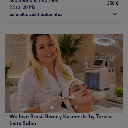
Seacreations Treatment
350 €
Inhaberin und Kosmetikerin Walaa weist langjährige
2 Std. 30 Min.
Erfahrung auf, was man bei jeder Behandlung merken
Schnellansicht Saloninfos
kann. Sie spricht Deutsch, Englisch und Arabisch.
Was uns an dem Salon gefällt:
Montag
07:00
–
22:00
Atmosphäre: Professionell, modern, gemütlich.
Dienstag
07:00
–
22:00
Expertise: Kosmetik.
Mittwoch
07:00
–
22:00
Extras: Kostenlose Getränke und WLAN, kostenfreie
Donnerstag
07:00
–
22:00
Parkplätze vor Ort, kinderfreundlich, klimatisiert.
Freitag
07:00
–
22:00
Zurück zur Salonansicht
Samstag
08:00
–
22:00
Sonntag
08:00
–
22:00
Entfliehe dem stressigen Alltag und schöpfe neue Energie.
Hoch oben über dem Hamburger Hafen im 6. Stock des
Kaispeichers in der Elbphilharmonie, hast du dazu
unzählige Möglichkeiten: Starte den Tag mit einer
Laufsession auf dem Laufband in unserem Fitnessstudio
We love Brasil Beauty Kosmetik- by Teresa
und tauche danach in unseren 20 Meter langen Indoor-
Leite Salon
Pool.