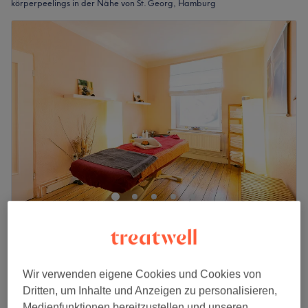
körperpeelings in der Nähe von St. Georg, Hamburg
Prakun Thai Massage
4,7
921 Bewertungen
Barmbek, Hamburg
Auf Karte anzeigen
Basic Harmony
Wir verwenden eigene Cookies und Cookies von
ab
76 €
1 Std. - 2 Std.
Dritten, um Inhalte und Anzeigen zu personalisieren,
Medienfunktionen bereitzustellen und unseren