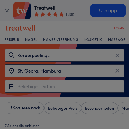
Treatwell
Use app
130K
LOGIN
FRISEUR
NÄGEL
HAARENTFERNUNG
KOSMETIK
MASSAGE
Sortieren nach
Beliebiger Preis
Besonderheiten
Mar
7 Salons die anbieten: