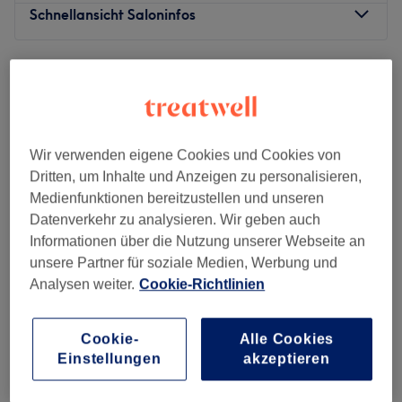
Schnellansicht Saloninfos
Montag
Geschlossen
Dienstag
10:30
–
19:00
Mittwoch
10:30
–
19:00
Donnerstag
10:30
–
19:00
Freitag
10:30
–
19:00
Wir verwenden eigene Cookies und Cookies von
Samstag
Geschlossen
Dritten, um Inhalte und Anzeigen zu personalisieren,
Sonntag
Geschlossen
Medienfunktionen bereitzustellen und unseren
Datenverkehr zu analysieren. Wir geben auch
Tenha cuidado, o estúdio de cosméticos LM - Perfect
Informationen über die Nutzung unserer Webseite an
Beauty em Hamburgo é uma verdadeira dica. Após uma
unsere Partner für soziale Medien, Werbung und
consulta individual, você pode escolher entre tratamentos
Analysen weiter.
Cookie-Richtlinien
nutritivos faciais e corporais. Garantimos que você não
sairá do LM - Perfect Beauty sem um ótimo brilho.
KOSMETIK ATELIER - individuelle
Cookie-
Alle Cookies
Transporte público mais próximo:
Hautkonzepte
Einstellungen
akzeptieren
S1 Jungfernstieg, Bus 5, 3 und 19.
4,8
368 Bewertungen
Winterhude, Hamburg
Auf Karte anzeigen