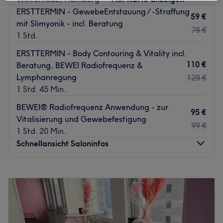
A equipe:
ERSTTERMIN - GewebeEntstauung / -Straffung
Lorenna é calorosa e dá grande importância ao
59 €
mit Slimyonik - incl. Beratung
relacionamento com seus clientes.
78 €
1 Std.
O que gostamos no salão:
ERSTTERMIN - Body Contouring & Vitality incl.
Atmosfera: Quente, pessoal e aconchegante.
110 €
Beratung, BEWEI Radiofrequenz &
Expertise: Tudo sobre tratamentos faciais e corporais.
Lymphanregung
Extras: Só é aceito pagamento em dinheiro no salão.
128 €
1 Std. 45 Min.
Zurück zur Salonansicht
BEWEI® Radiofrequenz Anwendung - zur
95 €
Vitalisierung und Gewebefestigung
99 €
1 Std. 20 Min.
Schnellansicht Saloninfos
Montag
Geschlossen
Dienstag
10:00
–
19:00
Mittwoch
12:00
–
20:00
Donnerstag
10:00
–
19:00
Freitag
10:00
–
19:00