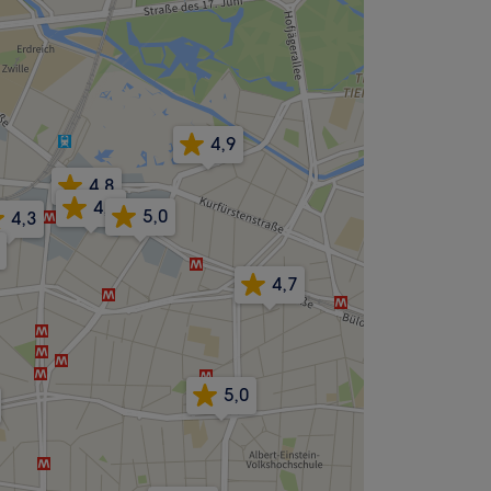
4,9
4,8
4,7
5,0
4,3
4,7
5,0