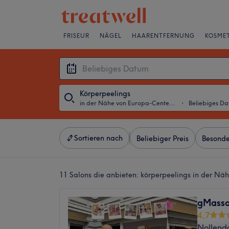
FRISEUR
NÄGEL
HAARENTFERNUNG
KOSMET
Körperpeelings
in der Nähe von Europa-Center, Berlin
・
Beliebiges D
Sortieren nach
Beliebiger Preis
Besonde
11 Salons die anbieten:
körperpeelings in der Näh
gMassa
4,7
Nollendo