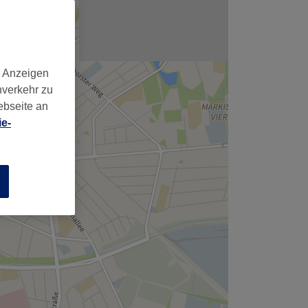
d Anzeigen
nverkehr zu
ebseite an
e-
n