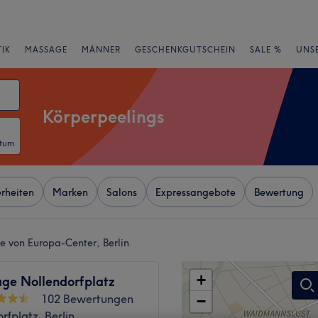
IK
MASSAGE
MÄNNER
GESCHENKGUTSCHEIN
SALE %
UNS
Körperpeelings
atum
rheiten
Marken
Salons
Expressangebote
Bewertung
e von Europa-Center, Berlin
+
ge Nollendorfplatz
102 Bewertungen
−
rfplatz, Berlin