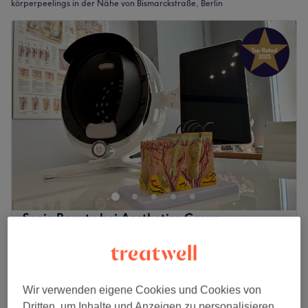
körperpeelings in der Nähe von Bismarckstraße, Berlin
Sonic Beauty bei Aesthetics Group
5,0
342 Bewertungen
Halensee, Berlin
Auf Karte anzeigen
Rückenbehandlung Kräuterpeeling
189 €
(Pigmentstörung, Akne Narben)
Wir verwenden eigene Cookies und Cookies von
1 Std.
Dritten, um Inhalte und Anzeigen zu personalisieren,