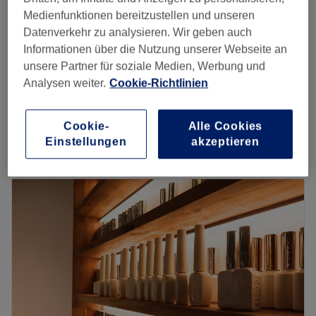
Medienfunktionen bereitzustellen und unseren
BioRePeel BODY – sanfte Hauterneuerung &
Datenverkehr zu analysieren. Wir geben auch
189 €
Strukturverbesserung Rücken
Informationen über die Nutzung unserer Webseite an
45 Min.
unsere Partner für soziale Medien, Werbung und
BioRePeel BODY Microneedling –
Analysen weiter.
Cookie-Richtlinien
229 €
Tiefenregeneration & Hauterneuerung Rücken
1 Std. 15 Min.
Cookie-
Alle Cookies
Schnellansicht Saloninfos
Einstellungen
akzeptieren
Montag
10:00
–
20:00
Dienstag
10:00
–
20:00
Mittwoch
10:00
–
20:00
Donnerstag
10:00
–
20:00
Freitag
10:00
–
20:00
Samstag
10:00
–
16:00
Sonntag
Geschlossen
Weil die Haut das Spiegelbild und die Augen das Tor zur