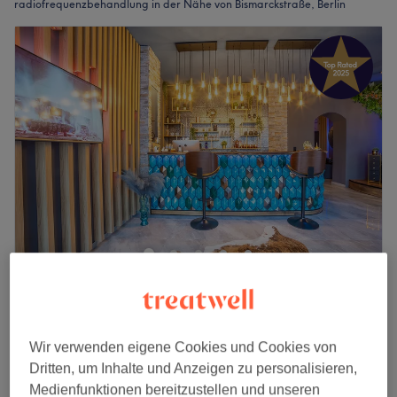
radiofrequenzbehandlung in der Nähe von Bismarckstraße, Berlin
Good Looking Men Beautysalon
4,8
454 Bewertungen
Moabit, Berlin
Auf Karte anzeigen
Rücken Akne Ausreinigung (Pickel, Mitesser
Wir verwenden eigene Cookies und Cookies von
ab
59 €
am Rücken)
Dritten, um Inhalte und Anzeigen zu personalisieren,
40 Min. - 1 Std.
Medienfunktionen bereitzustellen und unseren