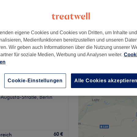
nzeiten
enden eigene Cookies und Cookies von Dritten, um Inhalte un
ab
101,25 €
nalisieren, Medienfunktionen bereitzustellen und unseren Date
Spare bis zu 25%
ren. Wir geben auch Informationen über die Nutzung unserer W
artner für soziale Medien, Werbung und Analysen weiter.
Cooki
ien
Cookie-Einstellungen
Alle Cookies akzeptiere
eauté
592 Bewertungen
-Augusta-Straße, Berlin
 zu verbringen? Dann
60 €
reich
Berlin-Nollendorfkiez und