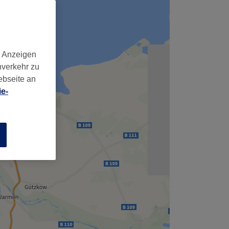
d Anzeigen
nverkehr zu
ebseite an
e-
n