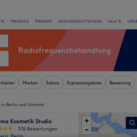
IK
MASSAGE
MÄNNER
GESCHENKGUTSCHEIN
SALE %
UNS
Radiofrequenzbehandlung
rheiten
Marken
Salons
Expressangebote
Bewertung
in Berlin und Umland
+
rma Kosmetik Studio
376 Bewertungen
−
rg, Berlin