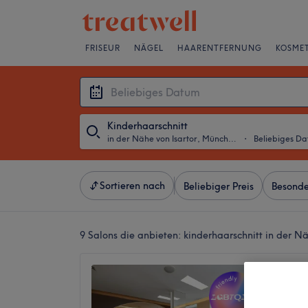
FRISEUR
NÄGEL
HAARENTFERNUNG
KOSMET
Kinderhaarschnitt
in der Nähe von Isartor, München
・
Beliebiges D
Sortieren nach
Beliebiger Preis
Besonde
9 Salons die anbieten:
kinderhaarschnitt in der N
Weaam 
Wesolo
4,9