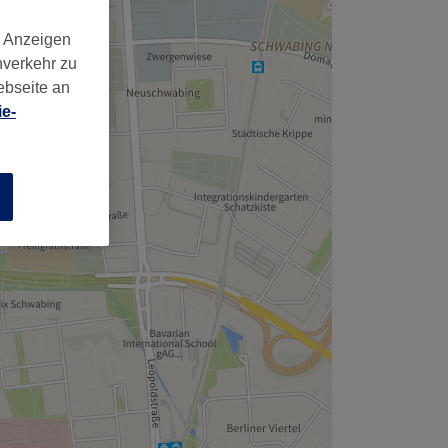
d Anzeigen
nverkehr zu
ebseite an
e-
n