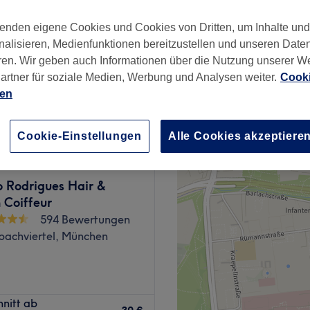
platz, München
enden eigene Cookies und Cookies von Dritten, um Inhalte un
nzeiten
nalisieren, Medienfunktionen bereitzustellen und unseren Date
ren. Wir geben auch Informationen über die Nutzung unserer W
artner für soziale Medien, Werbung und Analysen weiter.
Cooki
ab
31,50 €
ien
Spare bis zu 10%
Cookie-Einstellungen
Alle Cookies akzeptiere
o Rodrigues Hair &
 Coiffeur
594 Bewertungen
bachviertel, München
Weaam Kisso Hair im Salon
hnitt ab
 auf höchstem Niveau. Der