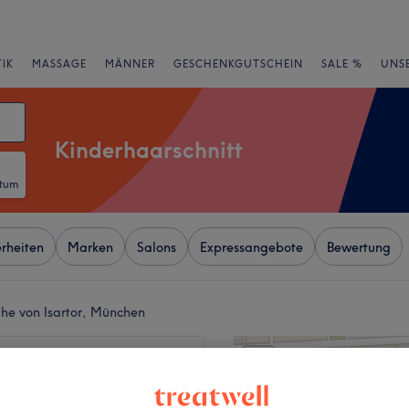
IK
MASSAGE
MÄNNER
GESCHENKGUTSCHEIN
SALE %
UNS
Kinderhaarschnitt
atum
rheiten
Marken
Salons
Expressangebote
Bewertung
ähe von Isartor, München
+
Kisso Hair im Salon
wski
−
54 Bewertungen