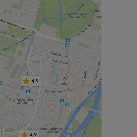
4,9
4,9