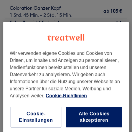
Coloration Ganzer Kopf
ab
105 €
1 Std. 45 Min. - 2 Std. 15 Min.
Schnellansicht Saloninfos
Montag
08:00
–
22:00
Dienstag
08:00
–
22:00
Mittwoch
08:00
–
22:00
Wir verwenden eigene Cookies und Cookies von
Donnerstag
08:00
–
22:00
Dritten, um Inhalte und Anzeigen zu personalisieren,
Freitag
08:00
–
22:00
Medienfunktionen bereitzustellen und unseren
Samstag
08:00
–
18:00
Datenverkehr zu analysieren. Wir geben auch
Sonntag
Geschlossen
Informationen über die Nutzung unserer Webseite an
unsere Partner für soziale Medien, Werbung und
Mitten im pulsierenden Treiben von München findest du in
Analysen weiter.
Cookie-Richtlinien
Glockenbachviertel eine wahre Oase für dein
persönliches Wohlbefinden. Der Salon Schönheitsrausch
Cookie-
Alle Cookies
besticht durch ein modernes Konzept, das präzise
Einstellungen
akzeptieren
Haarschnitte mit innovativen Beauty-Treatments
Maxx 54
verbindet, damit du dir eine wohlverdiente Auszeit vom