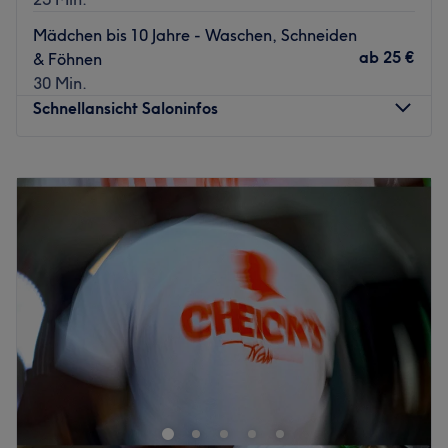
Mädchen bis 10 Jahre - Waschen, Schneiden
ab
25 €
& Föhnen
30 Min.
Schnellansicht Saloninfos
Montag
12:00
–
19:00
Dienstag
10:00
–
19:00
Mittwoch
10:00
–
19:00
Donnerstag
10:00
–
19:00
Freitag
10:00
–
19:00
Samstag
09:00
–
16:00
Sonntag
Geschlossen
Lust auf tolle Haarschnitte und moderne Farben? Komm
im Salon Li-One Hairstudio in Frankfurt am Main vorbei
und suche dir aus dem vielfältigen Angebot das Passende
für dich heraus.