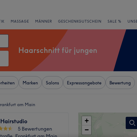
IK
MASSAGE
MÄNNER
GESCHENKGUTSCHEIN
SALE %
UNS
Haarschnitt für jungen
rheiten
Marken
Salons
Expressangebote
Bewertung
 Frankfurt am Main
+
 Hairstudio
5 Bewertungen
−
Straße, Frankfurt am Main