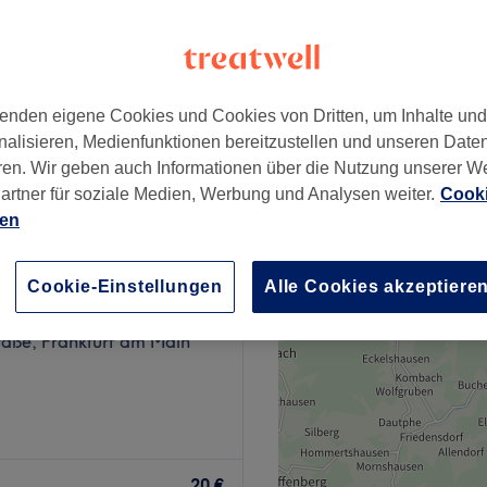
enden eigene Cookies und Cookies von Dritten, um Inhalte un
 & Föhnen
22 €
nalisieren, Medienfunktionen bereitzustellen und unseren Date
ren. Wir geben auch Informationen über die Nutzung unserer W
artner für soziale Medien, Werbung und Analysen weiter.
Cooki
ien
‘s Hair
Cookie-Einstellungen
Alle Cookies akzeptiere
30 Bewertungen
raße, Frankfurt am Main
Farben? Komm im Salon Li-
i und suche dir aus dem
20 €