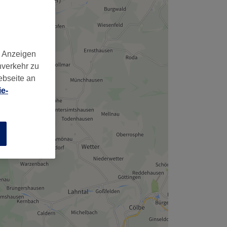
d Anzeigen
nverkehr zu
ebseite an
e-
n