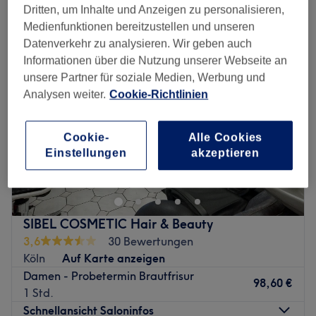
hochzeitsfrisuren in der Nähe von Wiener Platz, Köln
Dritten, um Inhalte und Anzeigen zu personalisieren,
Medienfunktionen bereitzustellen und unseren
Datenverkehr zu analysieren. Wir geben auch
Informationen über die Nutzung unserer Webseite an
unsere Partner für soziale Medien, Werbung und
Analysen weiter.
Cookie-Richtlinien
Cookie-
Alle Cookies
Einstellungen
akzeptieren
SIBEL COSMETIC Hair & Beauty
3,6
30 Bewertungen
Köln
Auf Karte anzeigen
Damen - Probetermin Brautfrisur
98,60 €
1 Std.
Schnellansicht Saloninfos