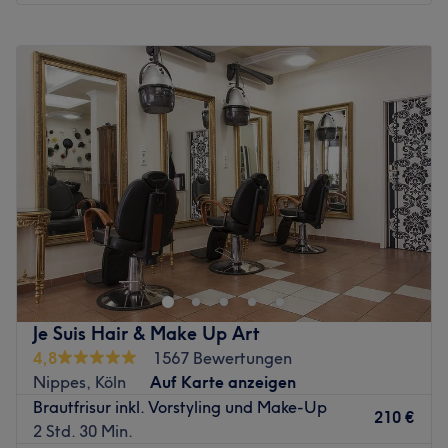
Montag
09:30
–
19:00
Dienstag
09:30
–
19:00
Mittwoch
09:30
–
19:00
Donnerstag
09:30
–
19:00
Freitag
09:30
–
19:00
Samstag
09:30
–
17:00
Sonntag
Geschlossen
Willkommen bei Bandido Barber & Beauty, deinem
modernen Friseursalon in Porz-Mitte. Hier erwartet dich
eine echte Auszeit vom Alltag, bei der sich alles um deine
individuellen Haarbedürfnisse dreht. Egal, ob du dir
einen frischen Schnitt, brillante Farbe oder ein komplettes
Je Suis Hair & Make Up Art
Umstyling wünschst – hier steht dein Look immer im
4,8
1567 Bewertungen
Mittelpunkt. Das stilvolle und ruhige Ambiente sorgt
Nippes, Köln
Auf Karte anzeigen
sofort dafür, dass du dich rundum wohlfühlst und
Brautfrisur inkl. Vorstyling und Make-Up
entspannen kannst. Genieße absolute Präzision und lass
210 €
2 Std. 30 Min.
dein Haar zum Strahlen bringen.