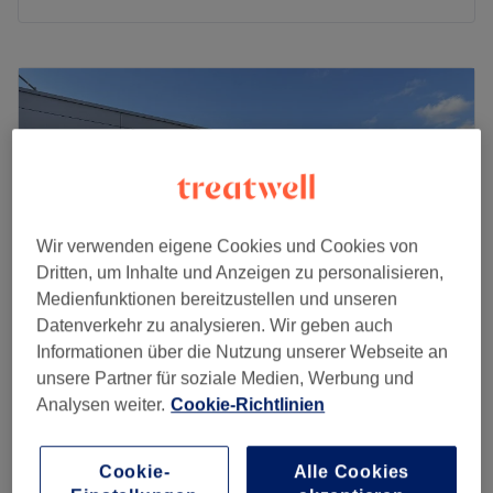
Montag
09:00
–
19:00
Dienstag
09:00
–
19:00
Mittwoch
09:00
–
19:00
Donnerstag
09:00
–
19:00
Freitag
09:00
–
19:00
Samstag
09:00
–
19:00
Sonntag
Geschlossen
Wir verwenden eigene Cookies und Cookies von
Banthas ist ein renommierter Friseursalon, der sich in der
Dritten, um Inhalte und Anzeigen zu personalisieren,
pulsierenden Stadt Berlin befindet. Dieser Salon ist ein
Medienfunktionen bereitzustellen und unseren
Ort, der sich durch seinen einzigartigen Stil und seine
Datenverkehr zu analysieren. Wir geben auch
hochwertigen Dienstleistungen auszeichnet.
Informationen über die Nutzung unserer Webseite an
unsere Partner für soziale Medien, Werbung und
Nächste öffentliche Verkehrsmittel:
Friseur am Truman Plaza, Berlin
Analysen weiter.
Cookie-Richtlinien
Die Haltestelle Rathaus Steglitz befindet sich nur 4
4,8
442 Bewertungen
Gehminuten vom Salon entfernt.
Oskar-Helene-Heim, Berlin
Auf Karte anzeigen
Herren - Maschinenhaarschnitt
Das Team
Cookie-
Alle Cookies
25 €
20 Min.