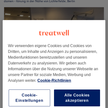
damen - tönung in der Nähe von Lichterfelde, Berlin
Wir verwenden eigene Cookies und Cookies von
Dritten, um Inhalte und Anzeigen zu personalisieren,
Medienfunktionen bereitzustellen und unseren
Datenverkehr zu analysieren. Wir geben auch
Informationen über die Nutzung unserer Webseite an
unsere Partner für soziale Medien, Werbung und
Coiffeur Melitta
Analysen weiter.
Cookie-Richtlinien
4,8
58 Bewertungen
Steglitz, Berlin
Auf Karte anzeigen
Damen - Ansatztönung, Schnitt & Föhnen
Cookie-
Alle Cookies
ab
83 €
83,00 kurz
Einstellungen
akzeptieren
1 Std. 30 Min.