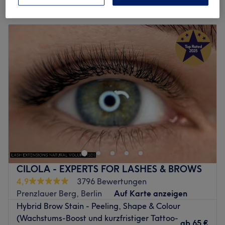
Montag
10:00
–
17:15
Dienstag
10:00
–
17:15
Mittwoch
10:00
–
17:15
Donnerstag
10:00
–
17:15
Freitag
10:00
–
17:15
Samstag
10:00
–
17:15
Sonntag
Geschlossen
Perfect face, perfect eyes, perfect skin! In der Mina Le
Beauty Academy, direkt in Halle 18 des Dong Xuan
Centers in Berlin wird ausgewählte Schönheit
professionell angewendet und verleiht dir deine Wunsch-
Ausstrahlung. Buche dir den passenden Termin doch
CILOLA - EXPERTS FOR LASHES & BROWS
einfach selbst online oder per App super einfach über
4,9
3796 Bewertungen
Treatwell.
Prenzlauer Berg, Berlin
Auf Karte anzeigen
Hybrid Brow Stain - Peeling, Shape & Colour
Modern und frisch eingerichtet, macht dieser Salon Lust
(Wachstums-Boost und kurzfristiger Tattoo-
auf mehr: Wunderschönes Permanent Make-Up,
ab
65 €