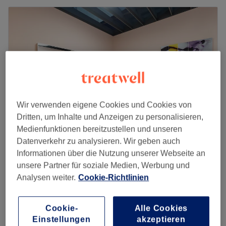
Wir verwenden eigene Cookies und Cookies von
Dritten, um Inhalte und Anzeigen zu personalisieren,
Medienfunktionen bereitzustellen und unseren
Datenverkehr zu analysieren. Wir geben auch
Mina Le Beauty Academy
Informationen über die Nutzung unserer Webseite an
4,7
397 Bewertungen
unsere Partner für soziale Medien, Werbung und
Lichtenberg, Berlin
Auf Karte anzeigen
Analysen weiter.
Cookie-Richtlinien
25 €
Henna Brows
20 Min.
35 €
Cookie-
Alle Cookies
Schnellansicht Saloninfos
Einstellungen
akzeptieren