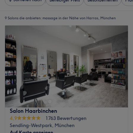
Beliebiger Preis
Besonderheiten
Mar
9 Salons die anbieten:
massage in der Nähe von Harras, München
Salon Haarbinchen
4,9
1763 Bewertungen
Sendling-Westpark, München
Auf Karte anzeigen