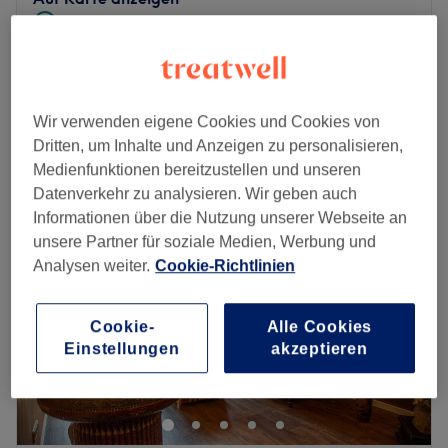
Nebenzeiten
ab
44,25 €
Head Spa Basic
1 Std. 15 Min. - 2 Std. 30 Min.
Spare bis zu 25%
Schnellansicht Saloninfos
Wir verwenden eigene Cookies und Cookies von
Dritten, um Inhalte und Anzeigen zu personalisieren,
Montag
Geschlossen
Medienfunktionen bereitzustellen und unseren
Dienstag
10:00
–
19:00
Datenverkehr zu analysieren. Wir geben auch
Mittwoch
10:00
–
19:00
Informationen über die Nutzung unserer Webseite an
Donnerstag
10:00
–
19:00
unsere Partner für soziale Medien, Werbung und
Freitag
10:00
–
19:00
Analysen weiter.
Cookie-Richtlinien
Samstag
10:00
–
16:00
Sonntag
Geschlossen
Cookie-
Alle Cookies
Cooler Kurzhaarschnitt oder moderne Beach-Mähne,
Einstellungen
akzeptieren
lockig oder glatt – der Friseur Salon Haarbinchen in der
Konrad-Celtis-Straße 22 bietet allerlei
Haarveränderungen nach ganz persönlichen Wünschen.
Überzeuge dich selbst und buch deinen ganz