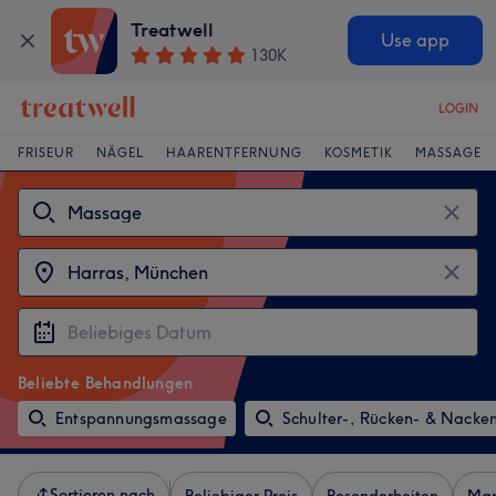
Treatwell
Use app
130K
LOGIN
FRISEUR
NÄGEL
HAARENTFERNUNG
KOSMETIK
MASSAGE
Beliebte Behandlungen
Entspannungsmassage
Schulter-, Rücken- & Nack
Sortieren nach