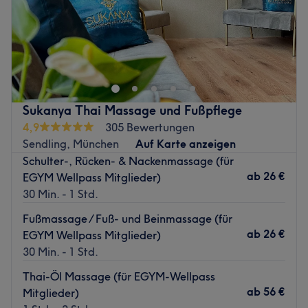
Sonntag
Geschlossen
Traditionelle Thai-Massage von qualifiziertem Personal in
sauberem, edlem Ambiente.
Nächste öffentliche Verkehrsmittel:
Die U-Bahnhaltestelle Brudermühlstraße ist nur 30 Meter
entfernt.
Sukanya Thai Massage und Fußpflege
4,9
305 Bewertungen
Das Team:
Sendling, München
Auf Karte anzeigen
Inhaberin Somjit lebt seit 20 Jahren in München und hat
Schulter-, Rücken- & Nackenmassage (für
ihre Vision, ein Thai-Massage-Studio in dieser Stadt zu
ab
26 €
EGYM Wellpass Mitglieder)
eröffnen, zur Wirklichkeit gemacht. Sie stammt
30 Min. - 1 Std.
ursprünglich aus Thailand und ist spezialisiert auf
Fußmassage / Fuß- und Beinmassage (für
traditionelle Thai Massagen.
ab
26 €
EGYM Wellpass Mitglieder)
Was uns an dem Salon gefällt:
30 Min. - 1 Std.
Atmosphäre: Gemütlich, warm, schöne ruhige Musik.
Expertise: Thai Massagen.
Thai-Öl Massage (für EGYM-Wellpass
Produkte und Produktmarken: Es werden tierversuchsfreie
ab
56 €
Mitglieder)
Produkte und Naturkosmetika verwendet.