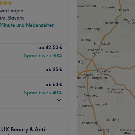
wertungen
nt
im, Bayern
odellagen, Augenbrauen- &
 Minute und Nebenzeiten
e Produkte
ch, Haustiere erlaubt,
ßheim bietet dir ein
ab
42,50 €
Das schöne Massagestudio
Spare bis zu 50%
nen Körperbehandlungen, die
Zurück zur Salonansicht
der vielen tollen Massagen
ab
25 €
zeit.
ab
63 €
indet sich nur 2
Spare bis zu 40%
dlichen Methoden wird
n den Zustand völliger
setzen.
UX Beauty & Anti-