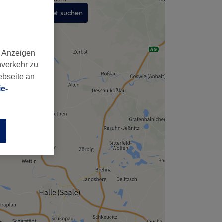
In diesem Gebiet suchen
,
d Anzeigen
nverkehr zu
ebseite an
e-
n