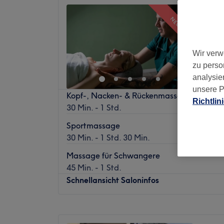
Pure B
NEU
5,0
Milberts
Münche
Wir verw
zu perso
analysie
unsere P
Kopf-, Nacken- & Rückenmassage
Richtlin
30 Min. - 1 Std.
Sportmassage
30 Min. - 1 Std. 30 Min.
Massage für Schwangere
45 Min. - 1 Std.
Schnellansicht Saloninfos
Montag
10:00
–
16:00
Dienstag
10:00
–
20:00