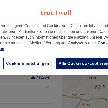
+
alance Massage
5 Bewertungen
−
hofen - Am Hart,
n
enden eigene Cookies und Cookies von Dritten, um Inhalte un
nalisieren, Medienfunktionen bereitzustellen und unseren Date
ren. Wir geben auch Informationen über die Nutzung unserer W
artner für soziale Medien, Werbung und Analysen weiter.
Cooki
ab
36 €
ien
ab
36 €
Cookie-Einstellungen
Alle Cookies akzeptiere
ab
49,50 €