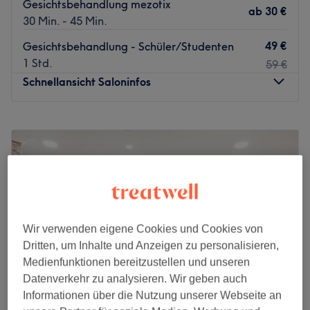
Gesichtsbehandlung mezotix
ab
30 €
30 Min. - 45 Min.
49 €
Gesichtsbehandlung - Schüler/Studenten
1 Std.
59 €
Schnellansicht Saloninfos
Montag
10:30
–
18:00
Dienstag
10:30
–
18:00
Mittwoch
10:30
–
18:00
Donnerstag
10:30
–
18:00
Freitag
10:30
–
18:00
Samstag
10:30
–
15:00
Sonntag
Geschlossen
Wir verwenden eigene Cookies und Cookies von
Dritten, um Inhalte und Anzeigen zu personalisieren,
Um einen müden und matten Teint zum Strahlen zu
Medienfunktionen bereitzustellen und unseren
bringen, solltest du dem Beautysalon Sena Kosmetik in
Datenverkehr zu analysieren. Wir geben auch
der Lindenallee 79 einen Besuch abstatten. Mit seiner
Informationen über die Nutzung unserer Webseite an
zentralen Lage ist dieser tolle Salon in der Essener