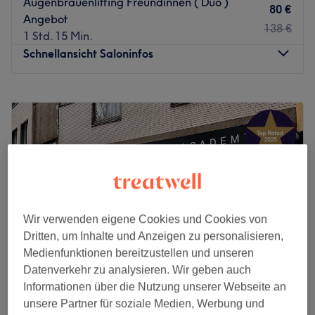
Augenbrauenlifting Freundinnen ( Duo )
80 €
Angebot
138 €
1 Std. 15 Min.
Schnellansicht Saloninfos
Montag
10:00
–
20:00
Dienstag
10:00
–
20:00
Mittwoch
10:00
–
20:00
Donnerstag
10:00
–
20:00
Freitag
10:00
–
20:00
Samstag
10:00
–
20:00
Sonntag
Geschlossen
Wir verwenden eigene Cookies und Cookies von
Endlich unliebsamen Härchen Adé sagen – mithilfe des
Dritten, um Inhalte und Anzeigen zu personalisieren,
Teams von Miss Saigon Nail Waxing & Sugaring in Essen.
Medienfunktionen bereitzustellen und unseren
Sicher dir jetzt deine Zeit im Paradies der Salons –
Datenverkehr zu analysieren. Wir geben auch
bequem und sorgenfrei online über Treatwell.
Informationen über die Nutzung unserer Webseite an
Wer kennt das nicht: täglich mühsames Rasieren von
Prolash Wimpernstudio
unsere Partner für soziale Medien, Werbung und
Beinen, Achseln, Bikinizone oder anderen Körperregionen.