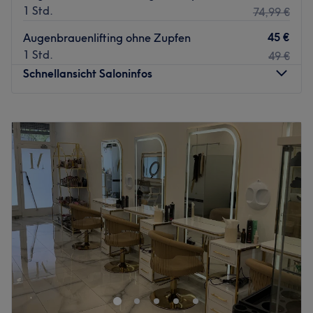
1 Std.
Zurück zur Salonansicht
74,99 €
45 €
Augenbrauenlifting ohne Zupfen
1 Std.
49 €
Schnellansicht Saloninfos
Montag
10:00
–
18:00
Dienstag
10:00
–
18:00
Mittwoch
10:00
–
19:00
Donnerstag
12:15
–
18:00
Freitag
14:00
–
18:30
Samstag
11:00
–
15:00
Sonntag
Geschlossen
Femme Beauty Essen ist ein renommiertes Kosmetikstudio,
das sich in der lebendigen Stadt Essen befindet. Das
Studio ist ein beliebter Ort für Frauen, die nach qualitativ
hochwertigen Schönheitsbehandlungen suchen. Egal ob