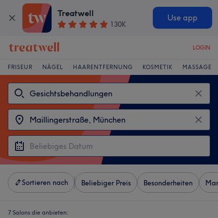
Treatwell
Use app
130K
LOGIN
FRISEUR
NÄGEL
HAARENTFERNUNG
KOSMETIK
MASSAGE
Sortieren nach
Beliebiger Preis
Besonderheiten
Mar
7 Salons die anbieten: