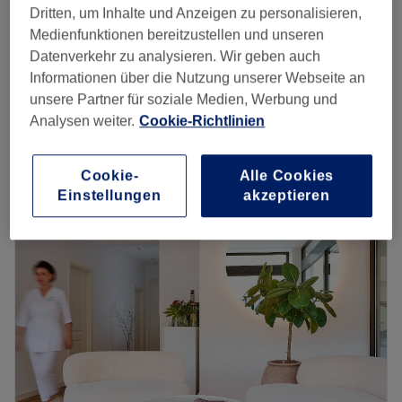
Dritten, um Inhalte und Anzeigen zu personalisieren,
45 Min.
Spare bis zu 15%
Medienfunktionen bereitzustellen und unseren
ab
85 €
Gesichtsbehandlung - Lippen
Datenverkehr zu analysieren. Wir geben auch
1 Std.
Spare bis zu 15%
Informationen über die Nutzung unserer Webseite an
unsere Partner für soziale Medien, Werbung und
ab
102 €
Gesichtsbehandlung Detox
Analysen weiter.
Cookie-Richtlinien
1 Std. 30 Min.
Spare bis zu 15%
Schnellansicht Saloninfos
Cookie-
Alle Cookies
Einstellungen
akzeptieren
Montag
10:00
–
20:00
Dienstag
10:00
–
20:00
Mittwoch
10:00
–
20:00
Donnerstag
10:00
–
20:00
Freitag
10:00
–
20:00
Samstag
09:00
–
18:00
Sonntag
Geschlossen
Im Kosmetikstudio Danila Serra Ästhetische Kosmetik in
München, Neuhausen-Nymphenburg, kannst du dich mit