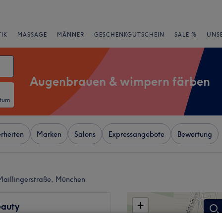
IK
MASSAGE
MÄNNER
GESCHENKGUTSCHEIN
SALE %
UNS
Augenbrauen & wimpern färben
atum
rheiten
Marken
Salons
Expressangebote
Bewertung
aillingerstraße, München
+
auty
72 Bewertungen
−