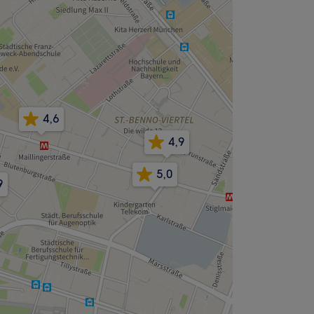
4,6
4,9
5,0
9