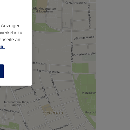
,
d Anzeigen
nverkehr zu
ebseite an
e-
n