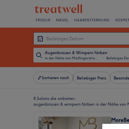
FRISEUR
NÄGEL
HAARENTFERNUNG
KOSMET
Augenbrauen & Wimpern färben
in der Nähe von Maillingerstraße, München
・
Beliebiges D
Sortieren nach
Beliebiger Preis
Besonde
8 Salons die anbieten:
augenbrauen & wimpern färben in der Nähe von M
MoreBe
5,0