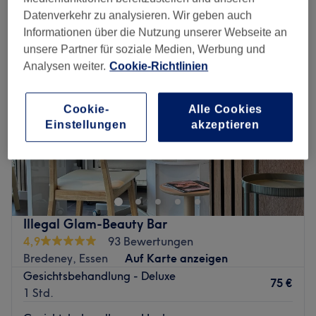
gesichtsbehandlungen in der Nähe von Haarzopf, Essen
Datenverkehr zu analysieren. Wir geben auch
Informationen über die Nutzung unserer Webseite an
unsere Partner für soziale Medien, Werbung und
Analysen weiter.
Cookie-Richtlinien
Cookie-
Alle Cookies
Einstellungen
akzeptieren
Illegal Glam-Beauty Bar
4,9
93 Bewertungen
Bredeney, Essen
Auf Karte anzeigen
Gesichtsbehandlung - Deluxe
75 €
1 Std.