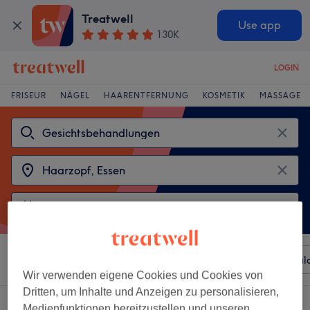
Treatwell
Use app
130K
LOGIN
FRISEUR
NÄGEL
HAARENTFERNUNG
KOSMETIK
MASSAGE
Sortieren nach
Beliebiger Preis
Besonderheiten
Sal
Wir verwenden eigene Cookies und Cookies von
Dritten, um Inhalte und Anzeigen zu personalisieren,
2 Salons die anbieten:
Medienfunktionen bereitzustellen und unseren