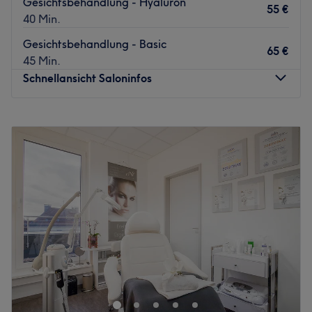
Gesichtsbehandlung - Hyaluron
55 €
40 Min.
Gesichtsbehandlung - Basic
65 €
45 Min.
Schnellansicht Saloninfos
Montag
09:00
–
15:00
Dienstag
09:00
–
18:00
Mittwoch
09:00
–
15:00
Donnerstag
09:00
–
18:00
Freitag
09:00
–
15:00
Samstag
09:00
–
18:00
Sonntag
Geschlossen
🖤 Illegal Glam – Deine Beauty Bar in Essen-Bredeney
Willkommen bei
Illegal Glam – Deine Beauty Bar in
Essen-Bredeney
!
Hier dreht sich alles um
Schönheit, Entspannung und dein