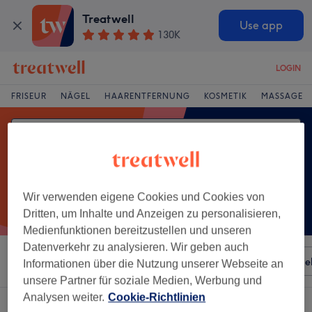
Treatwell
Use app
130K
LOGIN
FRISEUR
NÄGEL
HAARENTFERNUNG
KOSMETIK
MASSAGE
Wir verwenden eigene Cookies und Cookies von
Dritten, um Inhalte und Anzeigen zu personalisieren,
Medienfunktionen bereitzustellen und unseren
Datenverkehr zu analysieren. Wir geben auch
Sortieren nach
Besonderheiten
Salons
Expressange
Informationen über die Nutzung unserer Webseite an
unsere Partner für soziale Medien, Werbung und
Analysen weiter.
Cookie-Richtlinien
Ein Salon, der anbietet:
extras kosmetik in Haarzopf, Essen