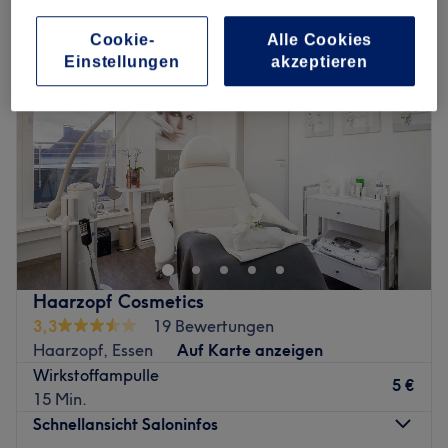
Cookie-
Alle Cookies
Einstellungen
akzeptieren
Haarzopf Cosmetics
3,3
19 Bewertungen
Haarzopf, Essen
Auf Karte anzeigen
Wirkstoffampulle
5 €
15 Min.
Schnellansicht Saloninfos