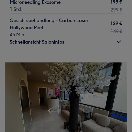
199 €
Microneedling Exosome
1 Std.
299 €
Gesichtsbehandlung - Carbon Laser
129 €
Hollywood Peel
149 €
45 Min.
Schnellansicht Saloninfos
Montag
09:00
–
20:00
Dienstag
09:00
–
20:00
Mittwoch
09:00
–
20:00
Donnerstag
09:00
–
20:00
Freitag
09:00
–
20:00
Samstag
10:00
–
14:00
Sonntag
Geschlossen
Bei Benztown Beauty kannst du dir dich von einem wahren
Profi verschönern lassen, denn dieser Salon hat sich schon
einen Meisterschaftstitel verdient. Buche jetzt deinen