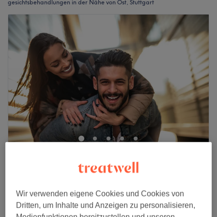
gesichtsbehandlungen in der Nähe von Ost, Stuttgart
Perfect Smile by Crystal - Stuttgart
4,9
233 Bewertungen
Diemershalde, Stuttgart
Auf Karte anzeigen
Gesichtsbehandlung - Chrome Tonerde by
Wir verwenden eigene Cookies und Cookies von
40 €
MDNA
Dritten, um Inhalte und Anzeigen zu personalisieren,
30 Min.
Medienfunktionen bereitzustellen und unseren