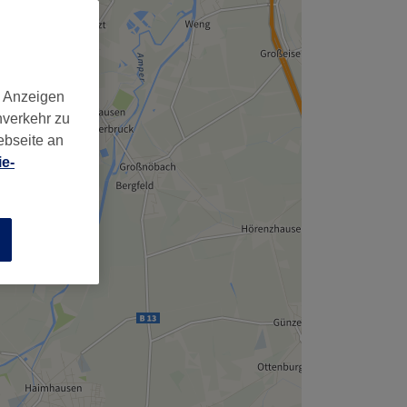
,
d Anzeigen
nverkehr zu
ebseite an
e-
n