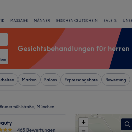
IK
MASSAGE
MÄNNER
GESCHENKGUTSCHEIN
SALE %
UNS
Gesichtsbehandlungen für herren
atum
rheiten
Marken
Salons
Expressangebote
Bewertung
n Brudermühlstraße, München
+
eauty
465 Bewertungen
−