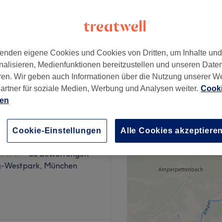
bachviertel, München
enden eigene Cookies und Cookies von Dritten, um Inhalte un
nalisieren, Medienfunktionen bereitzustellen und unseren Date
ab
0,01 €
ren. Wir geben auch Informationen über die Nutzung unserer W
artner für soziale Medien, Werbung und Analysen weiter.
Cooki
ien
Cookie-Einstellungen
Alle Cookies akzeptiere
 GLAM
80 Bewertungen
g-Westpark, München
za von Profi Beauty in