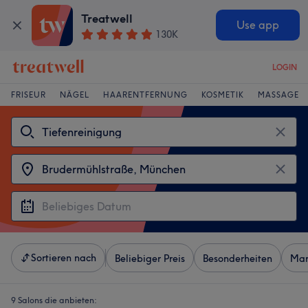
Treatwell
Use app
130K
LOGIN
FRISEUR
NÄGEL
HAARENTFERNUNG
KOSMETIK
MASSAGE
Sortieren nach
Beliebiger Preis
Besonderheiten
Mar
9 Salons die anbieten: