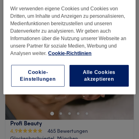
1 Std.
Wir verwenden eigene Cookies und Cookies von
Schnellansicht Saloninfos
Dritten, um Inhalte und Anzeigen zu personalisieren,
Medienfunktionen bereitzustellen und unseren
Montag
09:00
–
19:00
Datenverkehr zu analysieren. Wir geben auch
Dienstag
09:00
–
19:00
Informationen über die Nutzung unserer Webseite an
Mittwoch
09:00
–
19:00
unsere Partner für soziale Medien, Werbung und
Donnerstag
09:00
–
19:00
Analysen weiter.
Cookie-Richtlinien
Freitag
09:00
–
21:00
Samstag
09:00
–
19:00
Cookie-
Alle Cookies
Sonntag
Geschlossen
Einstellungen
akzeptieren
Aufgepasst, ein echter Geheimtipp ist das Studio
Vianbeauty in München-Sendling. Nach einer
individuellen Beratung kannst du zwischen zahlreichen
Behandlungen, wie Mani- und Pediküren,
Wimpernverlängerungen, Haarschnitten und
Profi Beauty
Colorationen und vielem mehr wählen. Garantiert wirst
4,9
465 Bewertungen
du bei Vianbeauty die passende Behandlung finden.
Glockenbachviertel, München