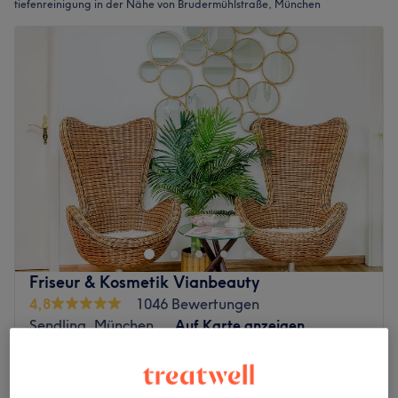
tiefenreinigung in der Nähe von Brudermühlstraße, München
Friseur & Kosmetik Vianbeauty
4,8
1046 Bewertungen
Sendling, München
Auf Karte anzeigen
Tiefenreinigung und sanftes Peeling -
Entfernung abgestorbener Hautzellen für ein
65 €
klares Hautbild.