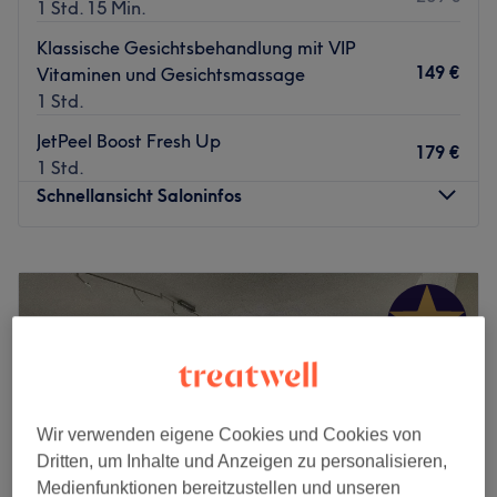
1 Std. 15 Min.
Klassische Gesichtsbehandlung mit VIP
149 €
Vitaminen und Gesichtsmassage
1 Std.
JetPeel Boost Fresh Up
179 €
1 Std.
Schnellansicht Saloninfos
Montag
10:00
–
18:00
Dienstag
09:00
–
19:00
Mittwoch
09:00
–
19:00
Donnerstag
09:00
–
19:00
Freitag
09:00
–
19:00
Samstag
09:00
–
15:00
Sonntag
Geschlossen
Wir verwenden eigene Cookies und Cookies von
Dritten, um Inhalte und Anzeigen zu personalisieren,
Die Cell Premium Lounge in München nahe der
Medienfunktionen bereitzustellen und unseren
Maximilianstraße ist ein exklusives Kosmetikinstitut, in