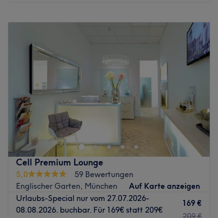
Montag
09:00
–
17:30
Dienstag
08:00
–
20:00
Mittwoch
08:00
–
17:30
Donnerstag
08:00
–
20:00
Freitag
09:00
–
19:00
Samstag
10:00
–
17:00
Sonntag
Geschlossen
Mein Studio NATA·LUX Beauty & Training liegt im
charmanten Münchner Stadtteil Haidhausen, nur wenige
Gehminuten vom Ostbahnhof entfernt. Dank der
hervorragenden Verkehrsanbindung mit U-Bahn, S-Bahn,
Bus und Tram ist das Studio aus allen Teilen Münchens
Cell Premium Lounge
bequem erreichbar.
5,0
59 Bewertungen
Zurück zur Salonansicht
Englischer Garten, München
Auf Karte anzeigen
Urlaubs-Special nur vom 27.07.2026-
169 €
08.08.2026. buchbar. Für 169€ statt 209€
209 €