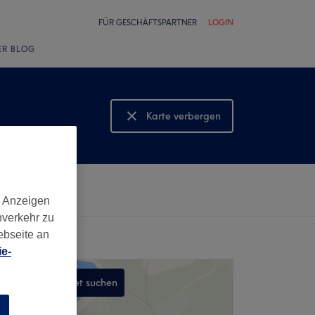
FÜR GESCHÄFTSPARTNER
LOGIN
ER BLOG
Karte verbergen
Karte anzeigen
d Anzeigen
nverkehr zu
ebseite an
e-
In diesem Gebiet suchen
,
n