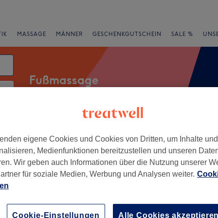
IK
MASSAGE
MÄNNER
GESCHENKGUTSCHEIN
SALE %
UNS
Fußmassage
rheiten
Salons
Expressangebote
Bewertung
enden eigene Cookies und Cookies von Dritten, um Inhalte un
nalisieren, Medienfunktionen bereitzustellen und unseren Date
ren. Wir geben auch Informationen über die Nutzung unserer W
n Eil, Köln
artner für soziale Medien, Werbung und Analysen weiter.
Cooki
ien
+
i Massage
328 Bewertungen
−
Cookie-Einstellungen
Alle Cookies akzeptiere
ln