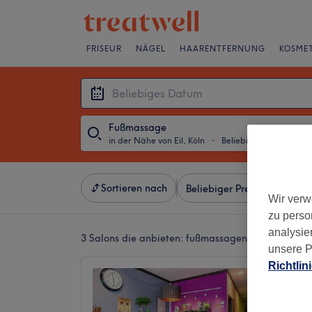
FRISEUR
NÄGEL
HAARENTFERNUNG
KOSMET
Fußmassage
in der Nähe von Eil, Köln
・
Beliebiges Datum
Sortieren nach
Beliebiger Preis
Besonde
Wir verw
zu perso
analysie
3 Salons die anbieten:
fußmassagen in der Nähe vo
unsere P
Richtlin
My Tha
4,7
Porz, Kö