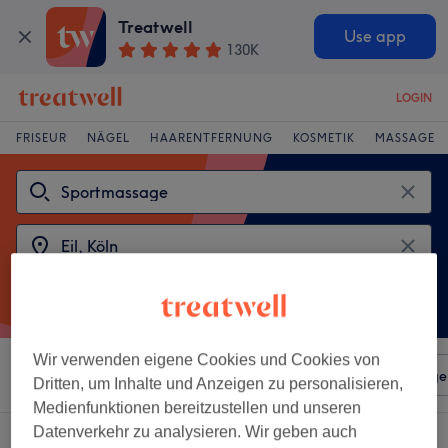
Treatwell
Use app
130K
LOGIN
FRISEUR
NÄGEL
HAARENTFERNUNG
KOSMETIK
MASSAGE
Wir verwenden eigene Cookies und Cookies von
Sortieren nach
Beliebiger Preis
Salons
Expressange
Dritten, um Inhalte und Anzeigen zu personalisieren,
Medienfunktionen bereitzustellen und unseren
Datenverkehr zu analysieren. Wir geben auch
2 Salons die anbieten:
sportmassagen in der Nähe von Eil, Köln