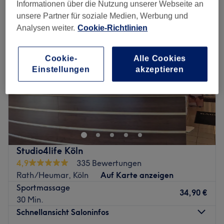
Informationen über die Nutzung unserer Webseite an
unsere Partner für soziale Medien, Werbung und
Analysen weiter.
Cookie-Richtlinien
Cookie-
Alle Cookies
Einstellungen
akzeptieren
Studio4life Köln
4,9
335 Bewertungen
Rath/Heumar, Köln
Auf Karte anzeigen
Sportmassage
34,90 €
30 Min.
Schnellansicht Saloninfos