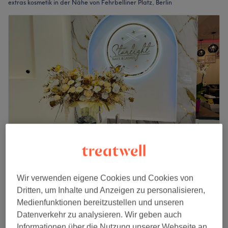
extras kosmetik in der Nähe von Fehrbelliner Platz, Berlin
Starlight Nails & Lashes
4,9
380 Bewertungen
Wir verwenden eigene Cookies und Cookies von
Uhlandstraße, Berlin
Auf Karte anzeigen
Dritten, um Inhalte und Anzeigen zu personalisieren,
Kim K Lash Styling
Medienfunktionen bereitzustellen und unseren
10 €
10 Min.
Datenverkehr zu analysieren. Wir geben auch
Schnellansicht Saloninfos
Informationen über die Nutzung unserer Webseite an